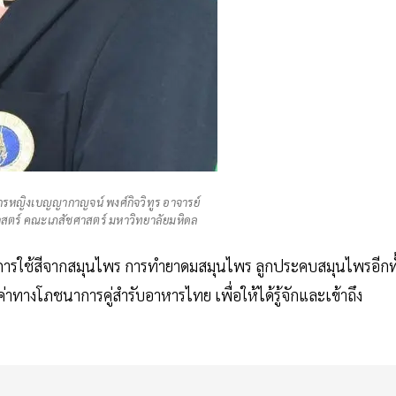
ชกรหญิงเบญญากาญจน์ พงศ์กิจวิทูร อาจารย์
ตร์ คณะเภสัชศาสตร์ มหาวิทยาลัยมหิดล
ช่น การใช้สีจากสมุนไพร การทำยาดมสมุนไพร ลูกประคบสมุนไพรอีกทั
่าทางโภชนาการคู่สำรับอาหารไทย เพื่อให้ได้รู้จักและเข้าถึง