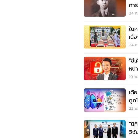
การ
24 ก.
ในห
เนื
24 ก.
“ซี
หน้า
ตี้
10 พ.
เตื
ถูก
ได้
23 พ.
“บี
วิจ