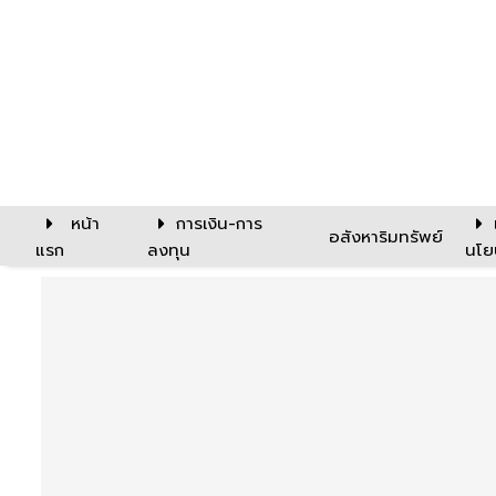
หน้า
การเงิน-การ
อสังหาริมทรัพย์
แรก
ลงทุน
นโย