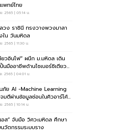
แพทย์ไทย
ย. 2565 | 05:14 น.
ลวง ราชินี ทรงวางพวงมาลา
่องใน วันมหิดล
ย. 2565 | 11:30 น.
เคียวอินโฟ” ผนึก ม.มหิดล เดิน
ปั้นมืออาชีพด้านไซเบอร์ซิเตียวริ
ย. 2565 | 04:01 น.
อนภัย AI -Machine Learning
โจมตีผ่านข้อมูลซ่อนในคิวอาร์โค้ด
ย. 2565 | 10:14 น.
ทีเอส” จับมือ วิศวะมหิดล ศึกษา
ัยนวัตกรรมระบบราง