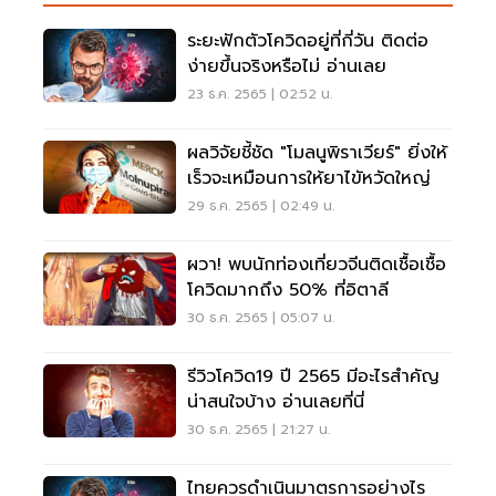
ระยะฟักตัวโควิดอยู่ที่กี่วัน ติดต่อ
ง่ายขึ้นจริงหรือไม่ อ่านเลย
23 ธ.ค. 2565 | 02:52 น.
ผลวิจัยชี้ชัด "โมลนูพิราเวียร์" ยิ่งให้
เร็วจะเหมือนการให้ยาไขัหวัดใหญ่
29 ธ.ค. 2565 | 02:49 น.
ผวา! พบนักท่องเที่ยวจีนติดเชื้อเชื้อ
โควิดมากถึง 50% ที่อิตาลี
30 ธ.ค. 2565 | 05:07 น.
รีวิวโควิด19 ปี 2565 มีอะไรสำคัญ
น่าสนใจบ้าง อ่านเลยที่นี่
30 ธ.ค. 2565 | 21:27 น.
ไทยควรดำเนินมาตรการอย่างไร