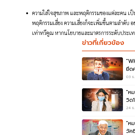
ความใส่ใจสุขภาพ และพฤติกรรมของแต่ละคน เป็น
พฤติกรรมเสี่ยง ความเสี่ยงก็จะเพิ่มขึ้นตามลำดับ อ
เท่าทวีคูณ หากนโยบายและมาตรการระดับประเทศ 
ข่าวที่เกี่ยวข้อง
"WH
ยึด
03 ธ.
"หมอ
วิด
24 ธ.
"หม
วัค