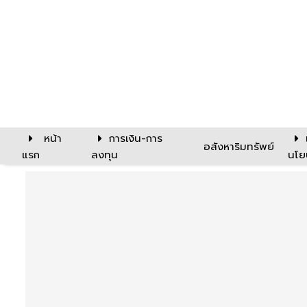
หน้า
การเงิน-การ
อสังหาริมทรัพย์
แรก
ลงทุน
นโย