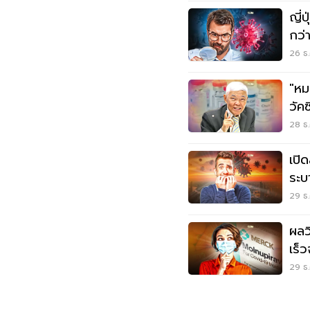
ญี่ป
กว่
26 ธ.
"หม
วัค
เลย
28 ธ.
เปิ
ระบา
29 ธ.
ผลวิ
เร็
29 ธ.