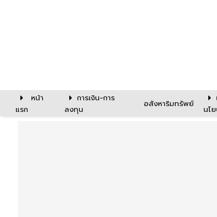
หน้า
การเงิน-การ
อสังหาริมทรัพย์
แรก
ลงทุน
นโย