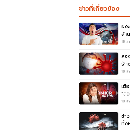
ข่าวที่เกี่ยวข้อง
ผงะ
ล้า
เลย
18 ส.
ลอง
รัก
18 ส.
เตื
"ลอ
อย่
18 ส.
ข่าว
ทั้