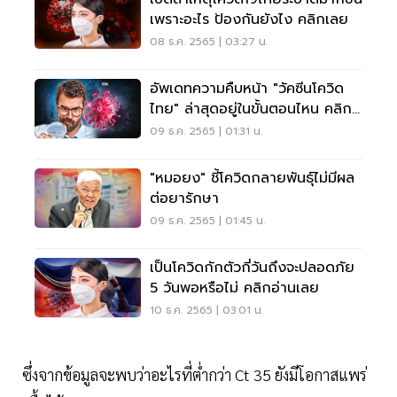
เพราะอะไร ป้องกันยังไง คลิกเลย
08 ธ.ค. 2565 | 03:27 น.
อัพเดทความคืบหน้า "วัคซีนโควิด
ไทย" ล่าสุดอยู่ในขั้นตอนไหน คลิก
เลย
09 ธ.ค. 2565 | 01:31 น.
"หมอยง" ชี้โควิดกลายพันธุ์ไม่มีผล
ต่อยารักษา
09 ธ.ค. 2565 | 01:45 น.
เป็นโควิดกักตัวกี่วันถึงจะปลอดภัย
5 วันพอหรือไม่ คลิกอ่านเลย
10 ธ.ค. 2565 | 03:01 น.
ซึ่งจากข้อมูลจะพบว่าอะไรที่ต่ำกว่า Ct 35 ยังมีโอกาสแพร่