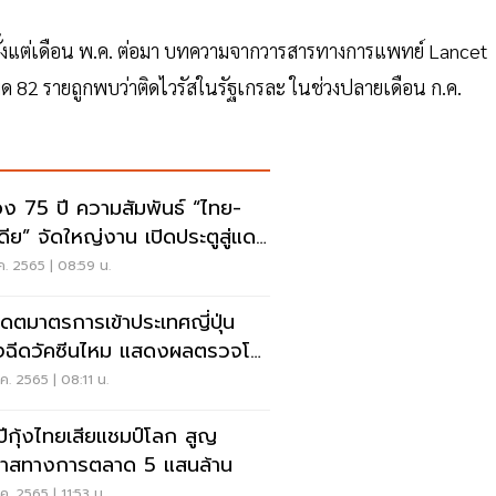
ละตั้งแต่เดือน พ.ค. ต่อมา บทความจากวารสารทางการแพทย์ Lancet
งหมด 82 รายถูกพบว่าติดไวรัสในรัฐเกรละ ในช่วงปลายเดือน ก.ค.
ง 75 ปี ความสัมพันธ์ “ไทย-
เดีย” จัดใหญ่งาน เปิดประตูสู่แดน
ตะฯ
ค. 2565 | 08:59 น.
เดตมาตรการเข้าประเทศญี่ปุ่น
งฉีดวัคซีนไหม แสดงผลตรวจโค
หรือเปล่า
ค. 2565 | 08:11 น.
ปีกุ้งไทยเสียแชมป์โลก สูญ
าสทางการตลาด 5 แสนล้าน
ค. 2565 | 11:53 น.