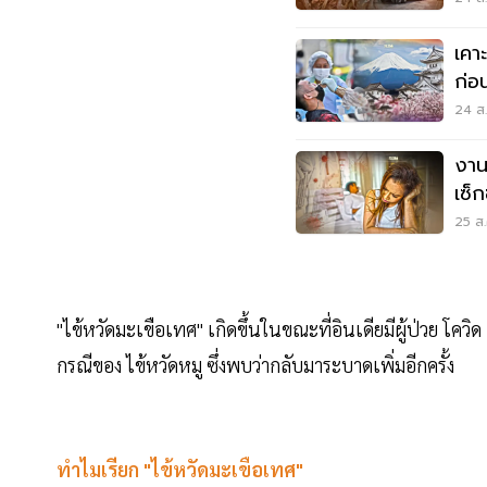
เคา
ก่อ
7 ก.
24 ส.
งาน
เซ็ก
25 ส.
"ไข้หวัดมะเขือเทศ" เกิดขึ้นในขณะที่อินเดียมีผู้ป่วย โควิด
กรณีของ ไข้หวัดหมู ซึ่งพบว่ากลับมาระบาดเพิ่มอีกครั้ง
ทำไมเรียก "ไข้หวัดมะเขือเทศ"