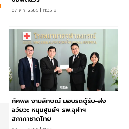
บ
07 ส.ค. 2569 | 11:35 น.
ง
ภัคพล งามลักษณ์ มอบรถตู้รับ-ส่ง
อวัยวะ หนุนศูนย์ฯ รพ.จุฬาฯ
สภากาชาดไทย