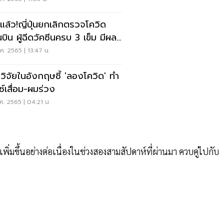
ะแล้ว!ญี่ปุ่นยกเลิกตรวจโควิด
นบิน ผู้ฉีดวัคซีนครบ 3 เข็ม มีผล
ย.นี้
ค. 2565 | 13:47 น.
วิจัยในอังกฤษชี้ 'ลองโควิด' ทำ
ซ์เสื่อม-ผมร่วง
ค. 2565 | 04:21 น.
 เพิ่มขึ้นอย่างต่อเนื่องในช่วงสองสามสัปดาห์ที่ผ่านมา ควบคู่ไปกับ