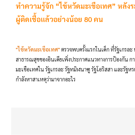
ทำความรู้จัก “ไข้หวัดมะเขือเทศ” หลัง
ผู้ติดเชื้อแล้วอย่างน้อย 80 คน
"ไข้หวัดมะเขือเทศ"
ตรวจพบครั้งแรกในเด็ก ที่รัฐเกรละ 
สาธารณสุขของอินเดียเพิ่งประกาศแนวทางการป้องกัน การ
มะเขือเทศใน รัฐเกรละ รัฐทมิฬนาฑู รัฐโอริสสา และรัฐหรยา
กำลังหาสาเหตุว่ามาจากอะไร