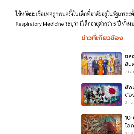
ไข้หวัดมะเขือเทศถูกพบครั้งในเด็กที่อาศัยอยู่ในรัฐเกร
Respiratory Medicine ระบุว่า มีเด็กอายุต่ำกว่า 5 ปี ทั้
ข่าวที่เกี่ยวข้อง
ฉลอ
อิน
ภาร
21 ส.
อัพ
ต้อ
วิด
24 ส.
10 
โอก
24 ส.