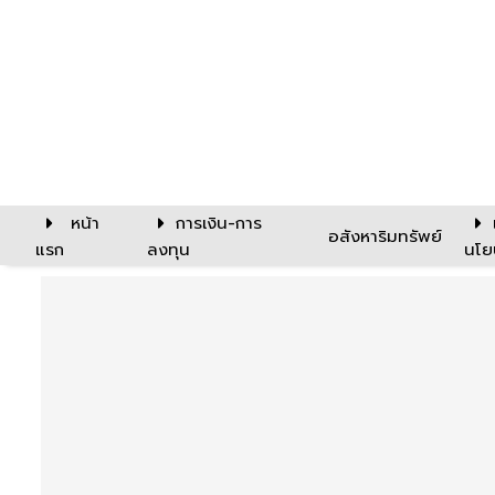
หน้า
การเงิน-การ
อสังหาริมทรัพย์
แรก
ลงทุน
นโย