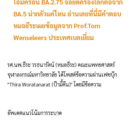
โอมิครอน BA.2.75 จ่อยึดครองโลกต่อจาก
BA.5 น่ากลัวแค่ไหน อ่านเลยที่นี่มีคำตอบ
หมอธีระเผยข้อมูลจาก Prof.Tom
Wenseleers ประเทศเบลเยี่ยม
รศ.นพ.ธีระ วรธนารัตน์ (หมอธีระ) คณะแพทยศาสตร์
จุฬาลงกรณ์มหาวิทยาลัย ได้โพสต์ข้อความผ่านเฟซบุ๊ก
"Thira Woratanarat (ป๊ามี้คีน)" โดยมีข้อความ
อัพเดตแนวโน้มการระบาด