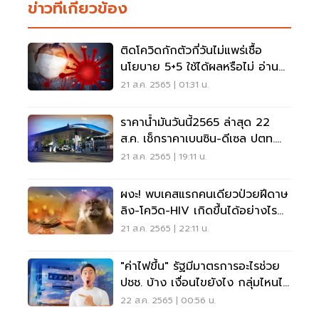
ข่าวที่เกี่ยวข้อง
ติดโควิดกักตัวกี่วันไม่แพร่เชื้อ
นโยบาย 5+5 ใช้ได้ผลหรือไม่ อ่าน
เลยที่นี่
21 ส.ค. 2565 | 01:31 น.
ราคาน้ำมันวันนี้2565 ล่าสุด 22
ส.ค. เช็กราคาเบนซิน-ดีเซล ปตท.
บางจาก ที่นี่
21 ส.ค. 2565 | 19:11 น.
ผงะ! พบเคสแรกคนเดียวป่วยฝีดาษ
ลิง-โควิด-HIV เกิดขึ้นได้อย่างไร
อ่านเลย
21 ส.ค. 2565 | 22:11 น.
"ค่าไฟขึ้น" รัฐมีมาตรการอะไรช่วย
ปชช. บ้าง เงื่อนไขยังไง กลุ่มไหนได้
เช็คเลย
22 ส.ค. 2565 | 00:56 น.