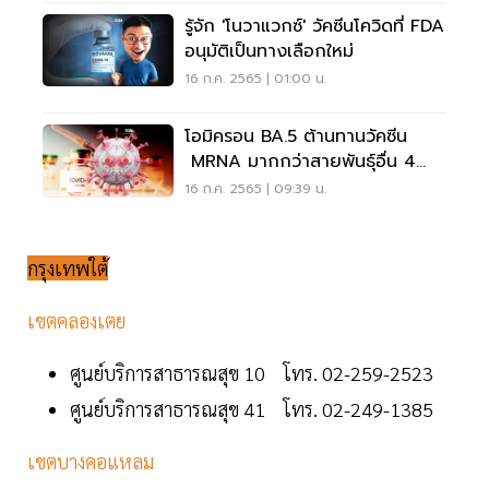
รู้จัก 'โนวาแวกซ์' วัคซีนโควิดที่ FDA
อนุมัติเป็นทางเลือกใหม่
16 ก.ค. 2565 | 01:00 น.
โอมิครอน BA.5 ต้านทานวัคซีน
MRNA มากกว่าสายพันธุ์อื่น 4
เท่า
16 ก.ค. 2565 | 09:39 น.
กรุงเทพใต้
เขตคลองเตย
ศูนย์บริการสาธารณสุข 10 โทร. 02-259-2523
ศูนย์บริการสาธารณสุข 41 โทร. 02-249-1385
เขตบางคอแหลม