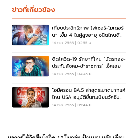
ข่าวที่เกี่ยวข้อง
เทียบประสิทธิภาพ ไฟเซอร์-โมเดอร์
นา เข็ม 4 ในผู้สูงอายุ ชนิดไหนดี
กว่า อ่านเลย
14 ก.ค. 2565 | 02:55 น.
ติดโควิด-19 รักษาที่ไหน "บัตรทอง-
ประกันสังคม-ข้าราชการ" เช็คเลย
14 ก.ค. 2565 | 04:45 น.
โอมิครอน BA.5 ล่าสุดระบาดมากแค่
ไหน USA อนุมัติขึ้นทะเบียนวัคซีน
อะไร เช็คเลย
14 ก.ค. 2565 | 05:44 น.
ผลการให้วัคซีนโควิด-19 ในกลุ่มเป้าหมายหลัก
เดือน