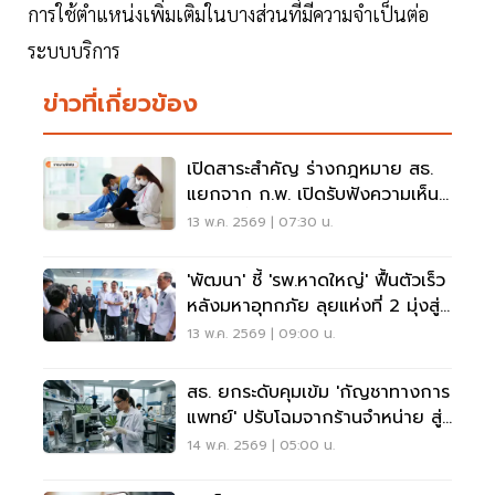
การใช้ตำแหน่งเพิ่มเติมในบางส่วนที่มีความจำเป็นต่อ
ระบบบริการ
ข่าวที่เกี่ยวข้อง
เปิดสาระสำคัญ ร่างกฎหมาย สธ.
แยกจาก ก.พ. เปิดรับฟังความเห็น
15 พ.ค.นี้
13 พ.ค. 2569 | 07:30 น.
'พัฒนา' ชี้ 'รพ.หาดใหญ่' ฟื้นตัวเร็ว
หลังมหาอุทกภัย ลุยแห่งที่ 2 มุ่งสู่
Hub สุขภาพภาคใต้
13 พ.ค. 2569 | 09:00 น.
สธ. ยกระดับคุมเข้ม 'กัญชาทางการ
แพทย์' ปรับโฉมจากร้านจำหน่าย สู่
สถานพยาบาล
14 พ.ค. 2569 | 05:00 น.