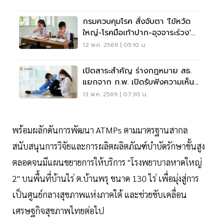
กรมควบคุมโรค สั่งจับตา 'ไข้หวัด
ใหญ่-โรคมือเท้าปาก-อุจจาระร่วง'
รับเปิดเทอม
12 พ.ค. 2569 | 05:10 น.
เปิดสาระสำคัญ ร่างกฎหมาย สธ.
แยกจาก ก.พ. เปิดรับฟังความเห็น
15 พ.ค.นี้
13 พ.ค. 2569 | 07:30 น.
พร้อมผลักดันการพัฒนา ATMPs ตามมาตรฐานสากล
สนับสนุนการวิจัยและการผลิตผลิตภัณฑ์บำบัดรักษาขั้นสูง
ตลอดจนมีแผนขยายการให้บริการ "โรงพยาบาลหาดใหญ่
2" บนพื้นที่บ้านไร่ ต.บ้านพรุ ขนาด 130 ไร่ เพื่อมุ่งสู่การ
เป็นศูนย์กลางสุขภาพแห่งภาคใต้ และช่วยขับเคลื่อน
เศรษฐกิจสุขภาพไทยต่อไป