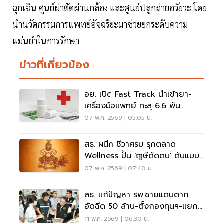
ฉุกเฉิน ศูนย์ผ่าตัดผ่านกล้อง และศูนย์ปลูกถ่ายอวัยวะ โดย
นำนวัตกรรมการแพทย์อัจฉริยะมาช่วยยกระดับความ
แม่นยำในการรักษา
ข่าวที่เกี่ยวข้อง
อย. เปิด Fast Track นำเข้ายา-
เครื่องมือแพทย์ ทะลุ 6.6 พัน
รายการ รับมือวิกฤต
07 พ.ค. 2569 | 05:05 น.
ตะวันออกกลาง
สธ. ผนึก ชีวาศรม รุกตลาด
Wellness ปั้น 'ฤๅษีดัดตน' ต้นแบบ
ดูแล 12 กลุ่มโรค
07 พ.ค. 2569 | 07:40 น.
สธ. แก้ปัญหา รพ.ชายแดนตาก
อัดฉีด 50 ล้าน-ตั้งกองทุนฯ-แยก
บัญชีไทย-ต่างด้าวชัดเจน
11 พ.ค. 2569 | 06:30 น.