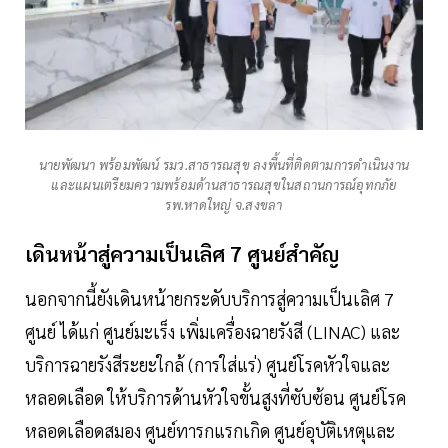
นายพัฒนา พร้อมพัฒน์ รมว.สาธารณสุข ลงพื้นที่ติดตามการดำเนินงาน
และแผนเตรียมความพร้อมด้านสาธารณสุขในสถานการณ์อุทกภัย
รพ.หาดใหญ่ จ.สงขลา
เดินหน้าสู่ความเป็นเลิศ 7 ศูนย์สำคัญ
นอกจากนี้ยังเดินหน้ายกระดับบริการสู่ความเป็นเลิศ 7
ศูนย์ ได้แก่ ศูนย์มะเร็ง เพิ่มเครื่องฉายรังสี (LINAC) และ
บริการฉายรังสีระยะใกล้ (การใส่แร่) ศูนย์โรคหัวใจและ
หลอดเลือด ให้บริการด้านหัวใจขั้นสูงที่ซับซ้อน ศูนย์โรค
หลอดเลือดสมอง ศูนย์ทารกแรกเกิด ศูนย์อุบัติเหตุและ