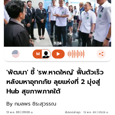
'พัฒนา' ชี้ 'รพ.หาดใหญ่' ฟื้นตัวเร็ว
หลังมหาอุทกภัย ลุยแห่งที่ 2 มุ่งสู่
Hub สุขภาพภาคใต้
By
กมลพร ชิระสุวรรณ
13 พ.ค. 69 | 09:00 น.
อัปเดตล่าสุด :
13 พ.ค. 69 | 09:26 น.