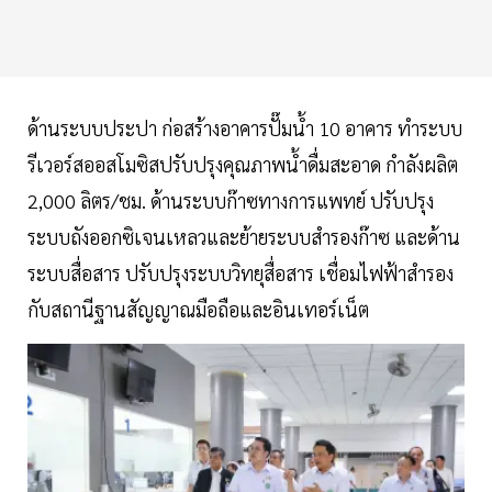
ด้านระบบประปา ก่อสร้างอาคารปั๊มน้ำ 10 อาคาร ทําระบบ
รีเวอร์สออสโมซิสปรับปรุงคุณภาพน้ำดื่มสะอาด กําลังผลิต
2,000 ลิตร/ชม. ด้านระบบก๊าซทางการแพทย์ ปรับปรุง
ระบบถังออกซิเจนเหลวและย้ายระบบสํารองก๊าซ และด้าน
ระบบสื่อสาร ปรับปรุงระบบวิทยุสื่อสาร เชื่อมไฟฟ้าสํารอง
กับสถานีฐานสัญญาณมือถือและอินเทอร์เน็ต