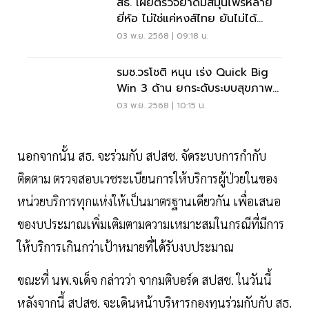
สธ. เผยตรวจยาดมสมุนไพรหลาย
ยี่ห้อ ไม่ใช่แค่หงส์ไทย ยันไม่ได้
แกล้งผู้ประกอบการ
03 พ.ย. 2568 | 09:18 น.
รมช.วรโชติ หนุน เร่ง Quick Big
Win 3 ด้าน ยกระดับระบบสุขภาพ
ไทย
03 พ.ย. 2568 | 10:15 น.
นอกจากนั้น สธ. จะร่วมกับ สปสช. จัดระบบการกำกับ
ติดตาม ตรวจสอบเวชระเบียนการให้บริการผู้ป่วยในของ
หน่วยบริการทุกแห่งให้เป็นมาตรฐานเดียวกัน เพื่อเสนอ
ของบประมาณเพิ่มเติมตามความเหมาะสมในกรณีที่มีการ
ให้บริการเกินกว่าเป้าหมายที่ได้รับงบประมาณ
ขณะที่ นพ.จเด็จ กล่าวว่า จากมติบอร์ด สปสช. ในวันนี้
หลังจากนี้ สปสช. จะเดินหน้าบริหารกองทุนร่วมกับกับ สธ.