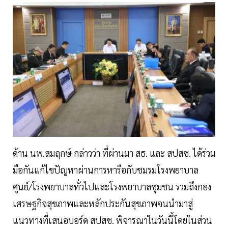
ด้าน นพ.สมฤกษ์ กล่าวว่า ที่ผ่านมา สธ. และ สปสช. ได้ร่วม
มือกันแก้ไขปัญหาผ่านการหารือกับชมรมโรงพยาบาล
ศูนย์/โรงพยาบาลทั่วไปและโรงพยาบาลชุมชน รวมถึงกอง
เศรษฐกิจสุขภาพและหลักประกันสุขภาพจนนำมาสู่
แนวทางที่เสนอบอร์ด สปสช. พิจารณาในวันนี้โดยในส่วน