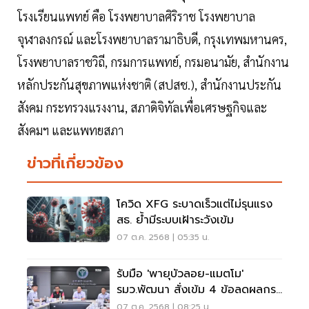
โรงเรียนแพทย์ คือ โรงพยาบาลศิริราช โรงพยาบาล
จุฬาลงกรณ์ และโรงพยาบาลรามาธิบดี, กรุงเทพมหานคร,
โรงพยาบาลราชวิถี, กรมการแพทย์, กรมอนามัย, สำนักงาน
หลักประกันสุขภาพแห่งชาติ (สปสช.), สำนักงานประกัน
สังคม กระทรวงแรงงาน, สภาดิจิทัลเพื่อเศรษฐกิจและ
สังคมฯ และแพทยสภา
ข่าวที่เกี่ยวข้อง
โควิด XFG ระบาดเร็วแต่ไม่รุนแรง
สธ. ย้ำมีระบบเฝ้าระวังเข้ม
07 ต.ค. 2568 | 05:35 น.
รับมือ 'พายุบัวลอย-แมตโม'
รมว.พัฒนา สั่งเข้ม 4 ข้อลดผลกระ
ทบปชช.
07 ต.ค. 2568 | 08:25 น.