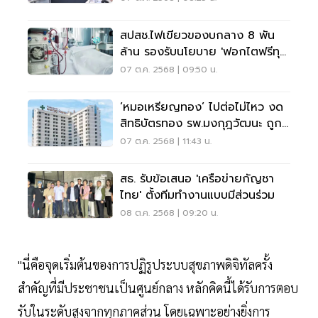
สปสช.ไฟเขียวของบกลาง 8 พัน
ล้าน รองรับนโยบาย 'ฟอกไตฟรีทุก
แห่ง'
07 ต.ค. 2568 | 09:50 น.
‘หมอเหรียญทอง’ ไปต่อไม่ไหว งด
สิทธิบัตรทอง รพ.มงกุฎวัฒนะ ถูก
ค้างชำระกว่า 100 ล้านบาท
07 ต.ค. 2568 | 11:43 น.
สธ. รับข้อเสนอ 'เครือข่ายกัญชา
ไทย' ตั้งทีมทำงานแบบมีส่วนร่วม
08 ต.ค. 2568 | 09:20 น.
"นี่คือจุดเริ่มต้นของการปฏิรูประบบสุขภาพดิจิทัลครั้ง
สำคัญที่มีประชาชนเป็นศูนย์กลาง หลักคิดนี้ได้รับการตอบ
รับในระดับสูงจากทุกภาคส่วน โดยเฉพาะอย่างยิ่งการ