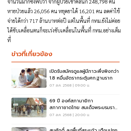
จำนวนมากซึ่งพบว่า จากผู้ป่วยเข้าคลินิก 248,798 คน
หายป่วยแล้ว 26,056 คน หยุดยาได้ 16,201 คน ลดค่าใช้
จ่ายได้กว่า 717 ล้านบาทต่อปี แต่ในพื้นที่ กทม.ยังไม่ค่อย
ได้ขับเคลื่อนตนก็จะเร่งขับเคลื่อนในพื้นที่ กทม.อย่างเต็ม
ที่
ข่าวที่เกี่ยวข้อง
เปิดรับสมัครดูแลผู้มีภาวะพึ่งพิงกว่า
1.8 หมื่นอัตรากระตุ้นศก.ฐานราก
07 ส.ค. 2568 | 09:00 น.
69 ปี องค์สภานายิกา
สภากาชาดไทย สมเด็จพระบรมราช
ชนนีพันปีหลวง
07 ส.ค. 2568 | 20:00 น.
สมศักดิ์ ลงพื้นที่สระแก้ว เตือนปชช.