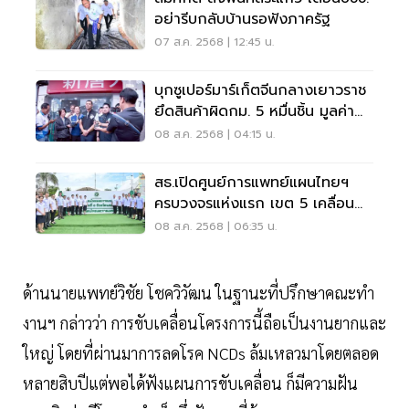
อย่ารีบกลับบ้านรอฟังภาครัฐ
07 ส.ค. 2568 | 12:45 น.
บุกซูเปอร์มาร์เก็ตจีนกลางเยาวราช
ยึดสินค้าผิดกม. 5 หมื่นชิ้น มูลค่า
10 ล้าน
08 ส.ค. 2568 | 04:15 น.
สธ.เปิดศูนย์การแพทย์แผนไทยฯ
ครบวงจรแห่งแรก เขต 5 เคลื่อน
ศก.สุขภาพ
08 ส.ค. 2568 | 06:35 น.
ด้านนายแพทย์วิชัย โชควิวัฒน ในฐานะที่ปรึกษาคณะทำ
งานฯ กล่าวว่า การขับเคลื่อนโครงการนี้ถือเป็นงานยากและ
ใหญ่ โดยที่ผ่านมาการลดโรค NCDs ล้มเหลวมาโดยตลอด
หลายสิบปีแต่พอได้ฟังแผนการขับเคลื่อน ก็มีความฝัน