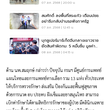
ชนนีพันปีหลวง
07 ส.ค. 2568 | 20:00 น.
สมศักดิ์ ลงพื้นที่สระแก้ว เตือนปชช.
อย่ารีบกลับบ้านรอฟังภาครัฐ
07 ส.ค. 2568 | 12:45 น.
บุกซูเปอร์มาร์เก็ตจีนกลางเยาวราช
ยึดสินค้าผิดกม. 5 หมื่นชิ้น มูลค่า
10 ล้าน
08 ส.ค. 2568 | 04:15 น.
ด้าน นพ.สมฤกษ์ กล่าวว่า ปัจจุบัน กรมฯ มีศูนย์การแพทย์
แผนไทยและการแพทย์ทางเลือก รวม 13 แห่ง ทั่วประเทศ
ให้บริการตรวจรักษา ส่งเสริม ป้องกันและฟื้นฟูสุขภาพ
ด้วยการนวด อบ ประคบ ฝังเข็มและยาสมุนไพร สามารถ
เบิกค่ารักษาได้ตามสิทธิการรักษาของผู้ป่วย มีคลินิกเฉพาะ