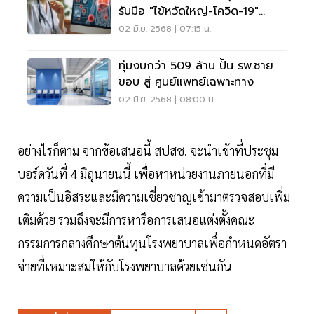
รับมือ "ไข้หวัดใหญ่-โควิด-19"
ระบาด
02 มิ.ย. 2568 | 07:15 น.
ทุ่มงบกว่า 509 ล้าน ปั้น รพ.ชาย
ขอบ สู่ ศูนย์แพทย์เฉพาะทาง
02 มิ.ย. 2568 | 08:00 น.
อย่างไรก็ตาม จากข้อเสนอนี้ สปสช. จะนำเข้าที่ประชุม
บอร์ดวันที่ 4 มิถุนายนนี้ เพื่อหาหน่วยงานภายนอกที่มี
ความเป็นอิสระและมีความเชี่ยวชาญเข้ามาตรวจสอบเพิ่ม
เติมด้วย รวมถึงจะมีการหารือการเสนอแต่งตั้งคณะ
กรรมการกลางศึกษาต้นทุนโรงพยาบาลเพื่อกำหนดอัตรา
จ่ายที่เหมาะสมให้กับโรงพยาบาลด้วยเช่นกัน