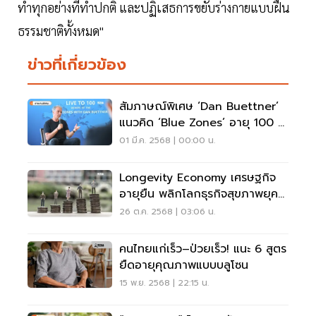
ทำทุกอย่างที่ทำปกติ และปฏิเสธการขยับร่างกายแบบฝืน
ธรรมชาติทั้งหมด"
ข่าวที่เกี่ยวข้อง
สัมภาษณ์พิเศษ​ ‘Dan Buettner’
แนวคิด ‘Blue Zones’ อายุ 100 ปี
แบบสุขภาพดี
01 มี.ค. 2568 | 00:00 น.
Longevity Economy เศรษฐกิจ
อายุยืน พลิกโลกธุรกิจสุขภาพยุค
ใหม่
26 ต.ค. 2568 | 03:06 น.
คนไทยแก่เร็ว–ป่วยเร็ว! แนะ 6 สูตร
ยืดอายุคุณภาพแบบบลูโซน
15 พ.ย. 2568 | 22:15 น.