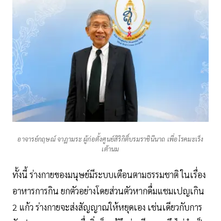
อาจารย์กฤษณ์ จาฏามระ ผู้ก่อตั้งศูนย์สิริกิติ์บรมราชินีนาถ เพื่อโรคมะเร็ง
เต้านม
ทั้งนี้ ร่างกายของมนุษย์มีระบบเตือนตามธรรมชาติ ในเรื่อง
อาหารการกิน ยกตัวอย่างโดยส่วนตัวหากดื่มแชมเปญเกิน
2 แก้ว ร่างกายจะส่งสัญญาณให้หยุดเอง เช่นเดียวกับการ