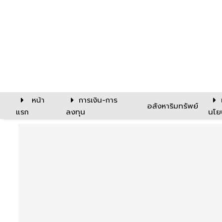
หน้า
การเงิน-การ
อสังหาริมทรัพย์
แรก
ลงทุน
นโย