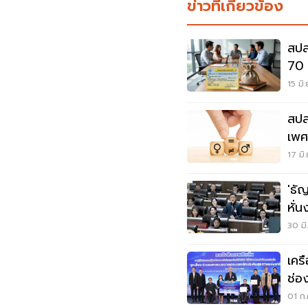
ข่าวที่เกี่ยวข้อง
สปส
70 
เปิ
15 มิ
สปส
เพศ
ยึด
17 มิ
'ธัญธร' ชำแหล
หั่
รพ.
30 มิ
เคร
ช่อ
01 ก.