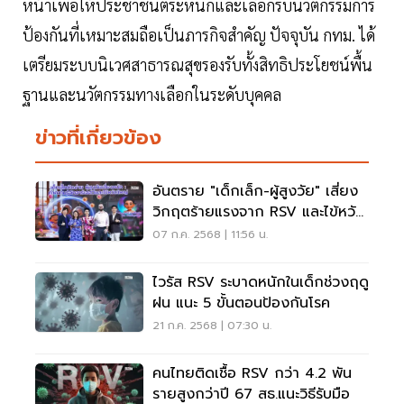
หน้าเพื่อให้ประชาชนตระหนักและเลือกรับนวัตกรรมการ
ป้องกันที่เหมาะสมถือเป็นภารกิจสำคัญ ปัจจุบัน กทม. ได้
เตรียมระบบนิเวศสาธารณสุขรองรับทั้งสิทธิประโยชน์พื้น
ฐานและนวัตกรรมทางเลือกในระดับบุคคล
ข่าวที่เกี่ยวข้อง
อันตราย "เด็กเล็ก-ผู้สูงวัย" เสี่ยง
วิกฤตร้ายแรงจาก RSV และไข้หวัด
ใหญ่
07 ก.ค. 2568 | 11:56 น.
ไวรัส RSV ระบาดหนักในเด็กช่วงฤดู
ฝน แนะ 5 ขั้นตอนป้องกันโรค
21 ก.ค. 2568 | 07:30 น.
คนไทยติดเชื้อ RSV กว่า 4.2 พัน
รายสูงกว่าปี 67 สธ.แนะวิธีรับมือ