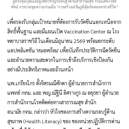
ผู้ทรงคุณวุฒิและผู้เชี่ยวชาญระดับสูงด้านสาธารณสุข ร่วมแสดงวิสัย
ทัศน์ การประชุมความร่วมมือ "การสร้างเสริมภูมิคุ้มกันตลอดช่วงชีวิต”
เพื่อรองรับกลุ่มเป้าหมายที่ต้องการรับวัคซีนนอกเหนือจาก
สิทธิ์พื้นฐาน และมีแผนเปิด Vaccination Center ณ โรง
พยาบาลราชวิถี ในเดือนมิถุนายน 2569 พร้อมยกระดับ
แอปพลิเคชัน 'หมอพร้อม' เพื่อบันทึกประวัติการฉีดวัคซีน
และอำนวยความสะดวกในการเข้าถึงบริการเชิงป้องกัน
อย่างมีประสิทธิภาพและถ้วนหน้า
นพ.เกรียงไกร ตั้งจิตรมณีศักดา ผู้อำนวยการสำนักการ
แพทย์ กทม. และ พญ.ณัฐินี อิศรางกูร ณ อยุธยา ผู้อำนวย
การสำนักงานโรคติดต่อทางสาธารณสุข สำนัก
อนามัย กทม. กล่าวว่า หัวใจของการสร้างความรอบรู้ด้าน
สุขภาพ (Health Literacy) ของ ของหน่วยปฏิบัติการด่าน