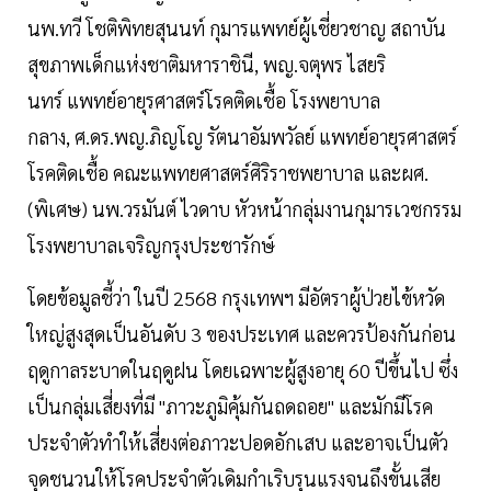
นพ.ทวี โชติพิทยสุนนท์ กุมารแพทย์ผู้เชี่ยวชาญ สถาบัน
สุขภาพเด็กแห่งชาติมหาราชินี, พญ.จตุพร ไสยริ
นทร์ แพทย์อายุรศาสตร์โรคติดเชื้อ โรงพยาบาล
กลาง, ศ.ดร.พญ.ภิญโญ รัตนาอัมพวัลย์ แพทย์อายุรศาสตร์
โรคติดเชื้อ คณะแพทยศาสตร์ศิริราชพยาบาล และผศ.
(พิเศษ) นพ.วรมันต์ ไวดาบ หัวหน้ากลุ่มงานกุมารเวชกรรม
โรงพยาบาลเจริญกรุงประชารักษ์
โดยข้อมูลชี้ว่า ในปี 2568 กรุงเทพฯ มีอัตราผู้ป่วยไข้หวัด
ใหญ่สูงสุดเป็นอันดับ 3 ของประเทศ และควรป้องกันก่อน
ฤดูกาลระบาดในฤดูฝน โดยเฉพาะผู้สูงอายุ 60 ปีขึ้นไป ซึ่ง
เป็นกลุ่มเสี่ยงที่มี "ภาวะภูมิคุ้มกันถดถอย" และมักมีโรค
ประจำตัวทำให้เสี่ยงต่อภาวะปอดอักเสบ และอาจเป็นตัว
จุดชนวนให้โรคประจำตัวเดิมกำเริบรุนแรงจนถึงขั้นเสีย