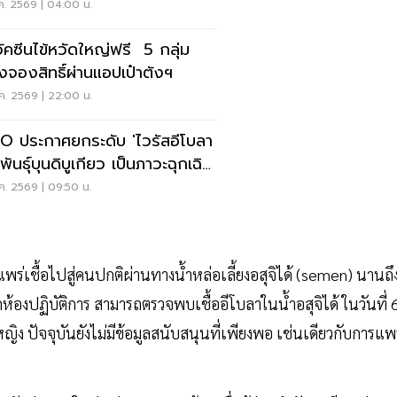
ตราย
ค. 2569 | 04:00 น.
วัคซีนไข้หวัดใหญ่ฟรี 5 กลุ่ม
่ยงจองสิทธิ์ผ่านแอปเป๋าตังฯ
ค. 2569 | 22:00 น.
 ประกาศยกระดับ 'ไวรัสอีโบลา
ันธุ์บุนดิบูเกียว เป็นภาวะฉุกเฉิน
ับโลก
ค. 2569 | 09:50 น.
แพร่เชื้อไปสู่คนปกติผ่านทางน้ำหล่อเลี้ยงอสุจิได้ (semen) นานถึ
กห้องปฏิบัติการ สามารถตรวจพบเชื้ออีโบลาในน้ำอสุจิได้ ในวันที่ 
้หญิง ปัจจุบันยังไม่มีข้อมูลสนับสนุนที่เพียงพอ เช่นเดียวกับการแพ