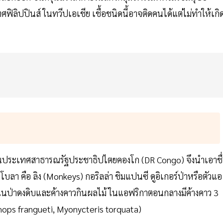
ฟิลิปปินส์ ในทวีปเอเชีย เชื้อชนิดนี้อาจติดคนได้แต่ไม่ทำให้เกิ
ลาในประเทศสาธารณรัฐประชาธิปไตยคองโก (DR Congo) จึงนำเอาชื
องอีโบลา คือ ลิง (Monkeys) กอริลล่า ชิมแปนซี ดูอิเกอร์ป่าหรือตัวแอ
ยในป่าดงดิบและค้างคาวกินผลไม้ ในแอฟริกาตอนกลางมีค้างคาว 3
ops frangueti, Myonycteris torquata)