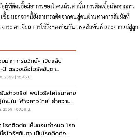
่อผู้ที่ติดเชื้อมีอาการของโรคแล้วเท่านั้น การติดเชื้อเกิดจากการ
ติดเชื้อ นอกจากนี้ยังสามารถติดจากคนสู่คนผ่านทางการสัมผัสที่
จาระ อาเจียน การใช้สิ่งของร่วมกัน เพศสัมพันธ์ และจากแม่สู่ลูก
อมมาก กรมวิทย์ฯ เปิดแล็บ
-3 ตรวจเชื้อไวรัสฮันตา
tavirus
ค. 2569 | 10:45 น.
ี ยันข่าวจริง! พบไวรัสโคโรนาสาย
ธุ์ใหม่ใน ‘ค้างคาวไทย’ ย้ำความ
ยงต่ำ-ยังไม่แพร่สู่คน
ค. 2569 | 03:58 น.
.โรคติดต่อ เห็นชอบกำหนด โรค
เชื้อไวรัสฮันตา เป็นโรคติดต่อ