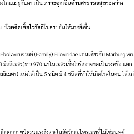
องโกและยูกันดา เป็น
ภาวะฉุกเฉินด้านสาธารณสุขระหว่าง
ับ
"โรคติดเชื้อไวรัสอีโบลา"
กันให้มากยิ่งขึ้น
s Ebolavirus วงศ์ (Family) Filoviridae เช่นเดียวกับ Marburg vir
08 มิลลิเมตร)ยาว 970 นาโนเมตรเชื้อไวรัสอาจขดเป็นวงหรือ แตก
ิเมตร) แบ่งได้เป็น 5 ชนิด มี 4 ชนิดที่ทำให้เกิดโรคในคน ได้แก่
ือดออก ชนิดรุนแรงถึงตายในสัตว์กลุ่มไพรเมทที่ไม่ใช่มนุษย์