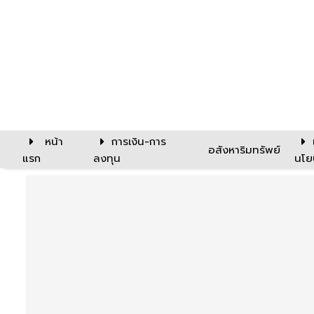
หน้า
การเงิน-การ
อสังหาริมทรัพย์
แรก
ลงทุน
นโย