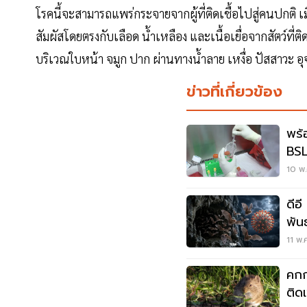
โรคนี้จะสามารถแพร่กระจายจากผู้ที่ติดเชื้อไปสู่คนปกติ เมื
สัมผัสโดยตรงกับเลือด น้ำเหลือง และเนื้อเยื่อจากสัตว์ที่
บริเวณใบหน้า จมูก ปาก ผ่านทางน้ำลาย เหงื่อ ปัสสาวะ อุจ
ข่าวที่เกี่ยวข้อง
พร้
BSL
Han
10 พ.
ดีอ
พัน
เสี่
11 พ.
คกก
ติด