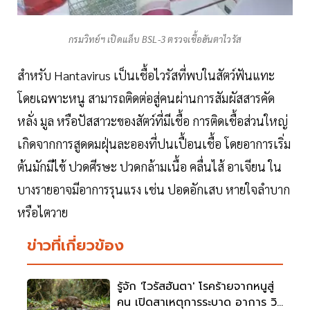
กรมวิทย์ฯ เปิดแล็บ BSL-3 ตรวจเชื้อฮันตาไวรัส
สำหรับ Hantavirus เป็นเชื้อไวรัสที่พบในสัตว์ฟันแทะ
โดยเฉพาะหนู สามารถติดต่อสู่คนผ่านการสัมผัสสารคัด
หลั่ง มูล หรือปัสสาวะของสัตว์ที่มีเชื้อ การติดเชื้อส่วนใหญ่
เกิดจากการสูดดมฝุ่นละอองที่ปนเปื้อนเชื้อ โดยอาการเริ่ม
ต้นมักมีไข้ ปวดศีรษะ ปวดกล้ามเนื้อ คลื่นไส้ อาเจียน ใน
บางรายอาจมีอาการรุนแรง เช่น ปอดอักเสบ หายใจลำบาก
หรือไตวาย
ข่าวที่เกี่ยวข้อง
รู้จัก 'ไวรัสฮันตา' โรคร้ายจากหนูสู่
คน เปิดสาเหตุการระบาด อาการ วิธี