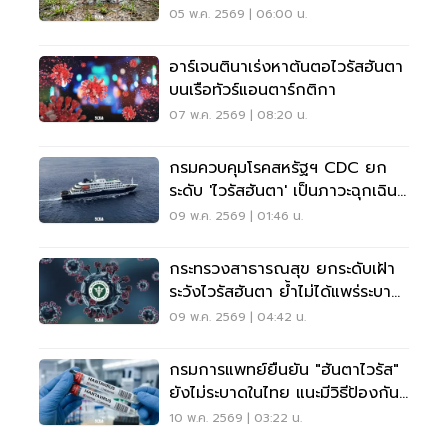
ป้องกันในไทย
05 พ.ค. 2569 | 06:00 น.
อาร์เจนตินาเร่งหาต้นตอไวรัสฮันตา
บนเรือทัวร์แอนตาร์กติกา
07 พ.ค. 2569 | 08:20 น.
กรมควบคุมโรคสหรัฐฯ CDC ยก
ระดับ 'ไวรัสฮันตา' เป็นภาวะฉุกเฉิน
ระดับ 3 แล้ว
09 พ.ค. 2569 | 01:46 น.
กระทรวงสาธารณสุข ยกระดับเฝ้า
ระวังไวรัสฮันตา ย้ำไม่ได้แพร่ระบาด
ง่าย
09 พ.ค. 2569 | 04:42 น.
กรมการแพทย์ยืนยัน "ฮันตาไวรัส"
ยังไม่ระบาดในไทย แนะมีวิธีป้องกัน
ได้
10 พ.ค. 2569 | 03:22 น.