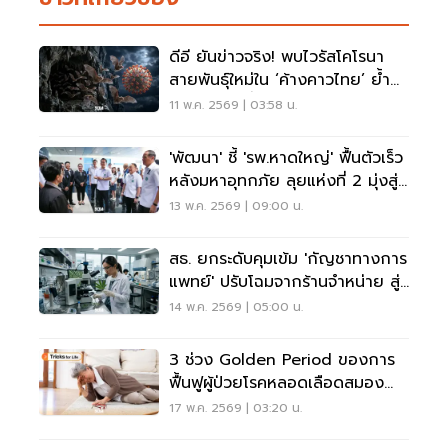
ดีอี ยันข่าวจริง! พบไวรัสโคโรนา
สายพันธุ์ใหม่ใน ‘ค้างคาวไทย’ ย้ำ
ความเสี่ยงต่ำ-ยังไม่แพร่สู่คน
11 พ.ค. 2569 | 03:58 น.
'พัฒนา' ชี้ 'รพ.หาดใหญ่' ฟื้นตัวเร็ว
หลังมหาอุทกภัย ลุยแห่งที่ 2 มุ่งสู่
Hub สุขภาพภาคใต้
13 พ.ค. 2569 | 09:00 น.
สธ. ยกระดับคุมเข้ม 'กัญชาทางการ
แพทย์' ปรับโฉมจากร้านจำหน่าย สู่
สถานพยาบาล
14 พ.ค. 2569 | 05:00 น.
3 ช่วง Golden Period ของการ
ฟื้นฟูผู้ป่วยโรคหลอดเลือดสมอง
Stroke
17 พ.ค. 2569 | 03:20 น.