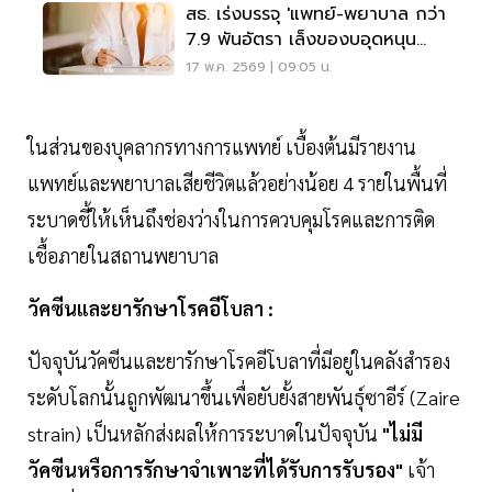
สธ. เร่งบรรจุ 'แพทย์-พยาบาล กว่า
7.9 พันอัตรา เล็งของบอุดหนุน
282 ล้าน
17 พ.ค. 2569 | 09:05 น.
ในส่วนของบุคลากรทางการแพทย์ เบื้องต้นมีรายงาน
แพทย์และพยาบาลเสียชีวิตแล้วอย่างน้อย 4 รายในพื้นที่
ระบาดชี้ให้เห็นถึงช่องว่างในการควบคุมโรคและการติด
เชื้อภายในสถานพยาบาล
วัคซีนและยารักษาโรคอีโบลา :
ปัจจุบันวัคซีนและยารักษาโรคอีโบลาที่มีอยู่ในคลังสำรอง
ระดับโลกนั้นถูกพัฒนาขึ้นเพื่อยับยั้งสายพันธุ์ซาอีร์ (Zaire
strain) เป็นหลักส่งผลให้การระบาดในปัจจุบัน
"ไม่มี
วัคซีนหรือการรักษาจำเพาะที่ได้รับการรับรอง"
เจ้า