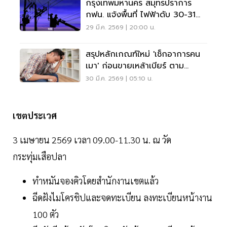
กรุงเทพมหานคร สมุทรปราการ
กฟน. แจ้งพื้นที่ ไฟฟ้าดับ 30-31
มี.ค. 69
29 มี.ค. 2569 | 20:00 น.
สรุปหลักเกณฑ์ใหม่ 'เช็กอาการคน
เมา' ก่อนขายเหล้าเบียร์ ตาม
ประกาศกรมควบคุมโรค
30 มี.ค. 2569 | 05:10 น.
เขตประเวศ
3 เมษายน 2569 เวลา 09.00-11.30 น. ณ วัด
กระทุ่มเสือปลา
ทำหมันจองคิวโดยสำนักงานเขตแล้ว
ฉีดฝังไมโครชิปและจดทะเบียน ลงทะเบียนหน้างาน
100 ตัว