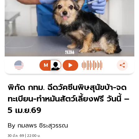
พิกัด กทม. ฉีดวัคซีนพิษสุนัขบ้า-จด
ทะเบียน-ทำหมันสัตว์เลี้ยงฟรี วันนี้ –
5 เม.ย.69
By
กมลพร ชิระสุวรรณ
30 มี.ค. 69 | 22:00 น.