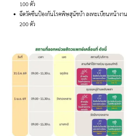
100 ตัว
ฉีดวัคซีนป้องกันโรคพิษสุนัขบ้า ลงทะเบียนหน้างาน
200 ตัว