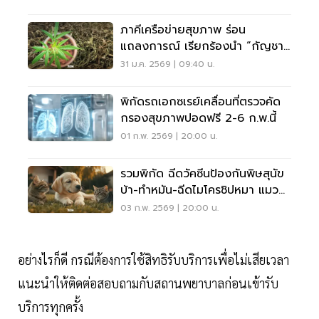
ภาคีเครือข่ายสุขภาพ ร่อน
แถลงการณ์ เรียกร้องนำ “กัญชา”
กลับสู่บัญชียาเสพติด
31 ม.ค. 2569 | 09:40 น.
พิกัดรถเอกซเรย์เคลื่อนที่ตรวจคัด
กรองสุขภาพปอดฟรี 2-6 ก.พ.นี้
01 ก.พ. 2569 | 20:00 น.
รวมพิกัด ฉีดวัคซีนป้องกันพิษสุนัข
บ้า-ทำหมัน-ฉีดไมโครชิปหมา แมว
ฟรี
03 ก.พ. 2569 | 20:00 น.
อย่างไรก็ดี กรณีต้องการใช้สิทธิรับบริการเพื่อไม่เสียเวลา
แนะนำให้ติดต่อสอบถามกับสถานพยาบาลก่อนเข้ารับ
บริการทุกครั้ง