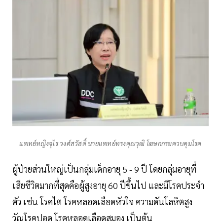
แพทย์หญิงจุไร วงศ์สวัสดิ์ นายแพทย์ทรงคุณวุฒิ โฆษกกรมควบคุมโรค
ผู้ป่วยส่วนใหญ่เป็นกลุ่มเด็กอายุ 5 - 9 ปี โดยกลุ่มอายุที่
เสียชีวิตมากที่สุดคือผู้สูงอายุ 60 ปีขึ้นไป และมีโรคประจำ
ตัว เช่น โรคไต โรคหลอดเลือดหัวใจ ความดันโลหิตสูง
วัณโรคปอด โรคหลอดเลือดสมอง เป็นต้น