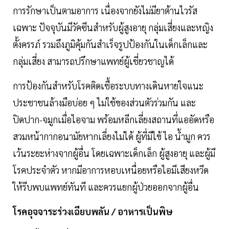
การรักษาเป็นตามอาการ เนื่องจากยังไม่มียาต้านไวรัส
เฉพาะ ปัจจุบันมีวัคซีนสำหรับผู้สูงอายุ กลุ่มเสี่ยงและหญิง
ตั้งครรภ์ รวมถึงภูมิคุ้มกันสำเร็จรูปป้องกันในเด็กเล็กและ
กลุ่มเสี่ยง สามารถปรึกษาแพทย์ผู้เชี่ยวชาญได้
การป้องกันสำหรับโรคติดเชื้อระบบทางเดินหายใจแนะ
ประชาชนล้างมือบ่อย ๆ ไม่ใช้ของส่วนตัวร่วมกัน และ
ปิดปาก-จมูกเมื่อไอจาม พร้อมหลีกเลี่ยงสถานที่แออัดหรือ
สวมหน้ากากอนามัยหากเลี่ยงไม่ได้ ผู้ที่มีไข้ ไอ น้ำมูก ควร
เว้นระยะห่างจากผู้อื่น โดยเฉพาะเด็กเล็ก ผู้สูงอายุ และผู้มี
โรคประจำตัว หากมีอาการหอบเหนื่อยหรือไอมีเสียงหวีด
ให้รีบพบแพทย์ทันที และควรแยกผู้ป่วยออกจากผู้อื่น
โรคอุจจาระร่วงเฉียบพลัน / อาหารเป็นพิษ