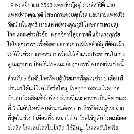
19 พฤศจิกายน 2568 แพทย์หญิงจุไร วงศ์สวัสดิ์ นาย
แพทย์ทรงคุณวุฒิ โฆษกกรมควบคุมโรค และนายแพทย์วีร
วัฒน์ มโนสุทธิ นายแพทย์ทรงคุณวุฒิ โฆษกกรมควบคุม
โรค แถลงข่าวหัวข้อ "พฤศจิกานี้สุขภาพดี แข็งแรงทุกวัย
ใส่ใจสุขภาพ" เพื่อติดตามสถานการณ์โรคสำคัญที่ต้องเฝ้า
ระวังในช่วงอากาศหนาว พร้อมให้คำแนะประชาชนในการ
ดูแลสุขภาพ ป้องกันโรคและภัยสุขภาพที่พบบ่อยในช่วงนี้
สำหรับ 5 อันดับโรคที่พบผู้ป่วยมากที่สุดในช่วง 1 เดือนที่
ผ่านมา ได้แก่ โรคไข้หวัดใหญ่ โรคอุจจาระร่วง โรคปอด
อักเสบ โรคติดเชื้อไวรัสอาร์เอสวี และอาหารเป็นพิษ ขณะ
ที่ 5 อันดับโรคที่พบจำนวนอัตราการเสียชีวิตในผู้ป่วยมาก
ที่สุดในช่วง 1 เดือนที่ผ่านมา ได้แก่ โรคไข้หูดับ โรคเมลิออ
ยโดสิส โรคเลปโตสไปโรสิส (ไข้ฉี่หนู) โรคสครับไทฟัส