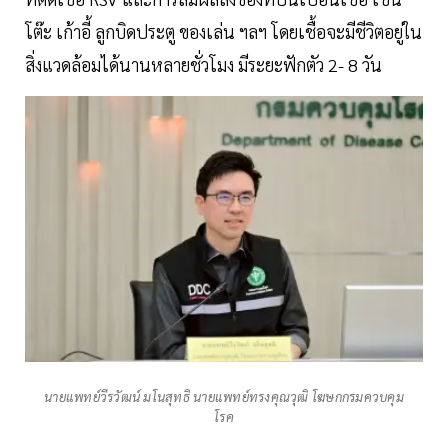
โต๊ะ เก้าอี้ ลูกบิดประตู ของเล่น ฯลฯ โดยเชื้อจะมีชีวิตอยู่ใน
สิ่งแวดล้อมได้นานหลายชั่วโมง มีระยะฟักตัว 2- 8 วัน
นายแพทย์วีรวัฒน์ มโนสุทธิ นายแพทย์ทรงคุณวุฒิ โฆษกกรมควบคุม
โรค