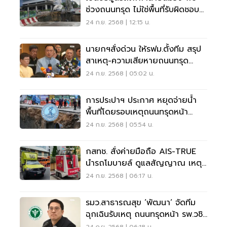
ช่วงถนนทรุด ไม่ใช่พื้นที่รับผิดชอบ
ซิโน-ไทย
24 ก.ย. 2568 | 12:15 น.
นายกฯสั่งด่วน ให้รฟม.ตั้งทีม สรุป
สาเหตุ-ความเสียหายถนนทรุด
ทำให้เร็วที่สุด
24 ก.ย. 2568 | 05:02 น.
การประปาฯ ประกาศ หยุดจ่ายน้ำ
พื้นที่โดยรอบเหตุถนนทรุดหน้า
รพ.วชิระ
24 ก.ย. 2568 | 05:54 น.
กสทช. สั่งค่ายมือถือ AIS-TRUE
นำรถโมบายล์ ดูแลสัญญาณ เหตุ
ถนนทรุด
24 ก.ย. 2568 | 06:17 น.
รมว.สาธารณสุข ‘พัฒนา‘ จัดทีม
ฉุกเฉินรับเหตุ ถนนทรุดหน้า รพ.วชิร
พยาบาล