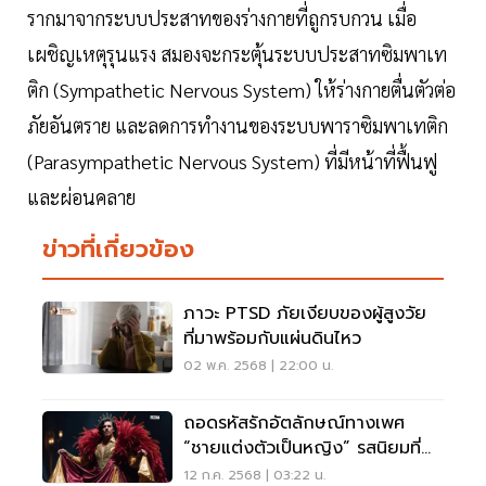
รากมาจากระบบประสาทของร่างกายที่ถูกรบกวน เมื่อ
เผชิญเหตุรุนแรง สมองจะกระตุ้นระบบประสาทซิมพาเท
ติก (Sympathetic Nervous System) ให้ร่างกายตื่นตัวต่อ
ภัยอันตราย และลดการทำงานของระบบพาราซิมพาเทติก
(Parasympathetic Nervous System) ที่มีหน้าที่ฟื้นฟู
และผ่อนคลาย
ข่าวที่เกี่ยวข้อง
ภาวะ PTSD ภัยเงียบของผู้สูงวัย
ที่มาพร้อมกับแผ่นดินไหว
02 พ.ค. 2568 | 22:00 น.
ถอดรหัสรักอัตลักษณ์ทางเพศ
“ชายแต่งตัวเป็นหญิง” รสนิยมที่
ไม่ใช่โรคทางจิตเวช
12 ก.ค. 2568 | 03:22 น.