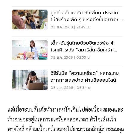
บูลลี่ กลั่นแกล้ง ล้อเลียน ประจาน
ไม่ใช่เรื่องเล็ก รุนแรงถึงขั้นอยากฆ่า
ตัวตาย
03 ส.ค. 2568 | 21:49 น.
เด็ก-วัยรุ่นไทยป่วยจิตเวชพุ่ง 4
โรคเฝ้าระวัง “สมาธิสั้น-ซึมเศร้า-
วิตกกังวล-ใช้สารเสพติด”
03 ส.ค. 2568 | 02:55 น.
วิธีรับมือ “ความเครียด” ผลกระทบ
จากการเสพข่าว ผ่านสื่อออนไลน์
08 ส.ค. 2568 | 08:34 น.
แต่เมื่อระบบตื่นภัยทำงานหนักเกินไปต่อเนื่อง สมองและ
ร่างกายจะอยู่ในสภาวะเครียดตลอดเวลา หัวใจเต้นเร็ว
หายใจถี่ กล้ามเนื้อเกร็ง สมองไม่สามารถกลับสู่ภาวะสมดุล