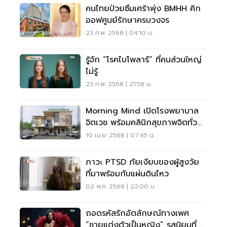
คนไทยป่วยซึมเศร้าพุ่ง BMHH คิก
ออฟศูนย์รักษาครบวงจร
23 ก.พ. 2568 | 04:10 น.
รู้จัก “โรคไบโพลาร์” ที่คนส่วนใหญ่
ไม่รู้
23 ก.พ. 2568 | 21:58 น.
Morning Mind เปิดโรงพยาบาล
จิตเวช พร้อมคลินิกสุขภาพจิตทั่ว
กรุงเทพ
10 เม.ย. 2568 | 07:45 น.
ภาวะ PTSD ภัยเงียบของผู้สูงวัย
ที่มาพร้อมกับแผ่นดินไหว
02 พ.ค. 2568 | 22:00 น.
ถอดรหัสรักอัตลักษณ์ทางเพศ
“ชายแต่งตัวเป็นหญิง” รสนิยมที่