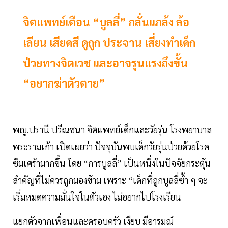
จิตแพทย์เตือน “บูลลี่” กลั่นแกล้ง ล้อ
เลียน เสียดสี ดูถูก ประจาน เสี่ยงทำเด็ก
ป่วยทางจิตเวช และอาจรุนแรงถึงขั้น
“อยากฆ่าตัวตาย”
พญ.ปรานี ปวีณชนา จิตแพทย์เด็กและวัยรุ่น โรงพยาบาล
พระรามเก้า เปิดเผยว่า ปัจจุบันพบเด็กวัยรุ่นป่วยด้วยโรค
ซึมเศร้ามากขึ้น โดย “การบูลลี่” เป็นหนึ่งในปัจจัยกระตุ้น
สำคัญที่ไม่ควรถูกมองข้าม เพราะ “เด็กที่ถูกบูลลี่ซ้ำ ๆ จะ
เริ่มหมดความมั่นใจในตัวเอง ไม่อยากไปโรงเรียน
แยกตัวจากเพื่อนและครอบครัว เงียบ มีอารมณ์