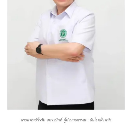
นายแพทย์วีรวัต อุครานันท์ ผู้อำนวยการสถาบันโรคผิวหนัง