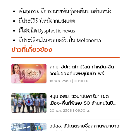
พันธุกรรม มีการกลายพันธุ์ของยีนบางตำแหน่ง
มีประวัติผิวไหม้จากแสงแดด
มีไฝชนิด Dysplastic nevus
มีประวัติคนในครอบครัวเป็น Melanoma
ข่าวที่เกี่ยวข้อง
กทม. อัปเดตไทม์ไลน์ ทำหมัน-ฉีด
วัคซีนป้องกันพิษสุนัขบ้า ฟรี
18 พ.ค. 2568 | 20:00 น.
หนุน อสม. ชวน"นับคาร์บ" เขต
เมือง-พื้นที่พิเศษ 50 ล้านคนในปี
68
20 พ.ค. 2568 | 09:50 น.
สปสช. อัปเดตรายชื่อสถานพยาบาล