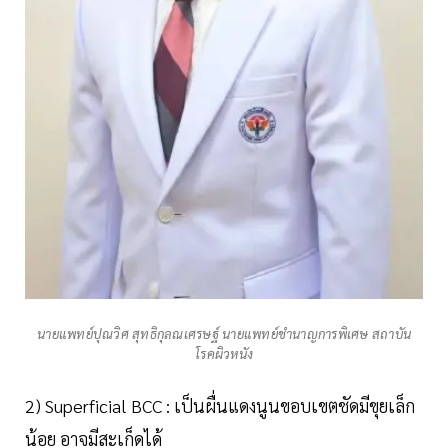
นายแพทย์ปุณวิศ สุทธิกุลณเศรษฐ์ นายแพทย์ชำนาญการพิเศษ สถาบัน
โรคผิวหนัง
2) Superficial BCC : เป็นผื่นแดงนูนขอบเขตชัดมีขุยเล็ก
น้อย อาจมีสะเก็ดได้