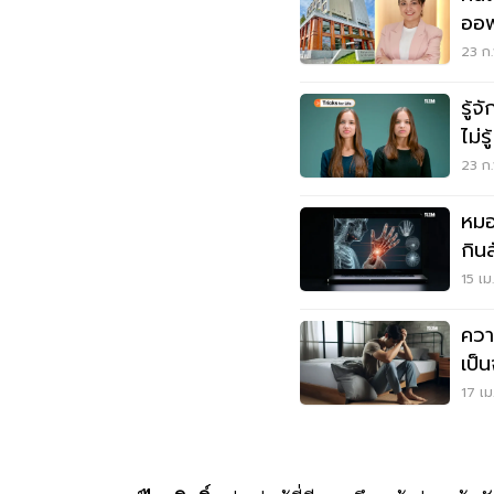
ออฟ
23 ก.
รู้
ไม่รู้
23 ก.
หมอ
กินส
ทุก
15 เม
ควา
เป็น
17 เม