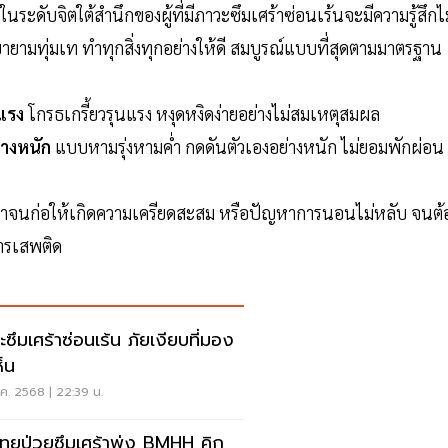
นระดับจิตใต้สำนึกของผู้ที่มีภาวะซึมเศร้าซ่อนเร้นจะมีความรู้สึกไม
ยายามทุ่มเท ทำทุกสิ่งทุกอย่างให้ดี สมบูรณ์แบบที่สุดตามมาตรฐาน
นแรง
โกรธเกรี้ยวรุนแรง หงุดหงิดง่ายอย่างไม่สมเหตุสมผล
่างหนัก
แบบหามรุ่งหามค่ำ กดดันตัวเองอย่างหนัก ไม่ยอมพักผ่อน
่ทำจนก่อให้เกิดความเครียดสะสม หรือปัญหาการนอนไม่หลับ จนต้
ารเสพติด
ะซึมเศร้าซ่อนเร้น ภัยเงียบที่มอง
ห็น
ค. 2568 | 22:39 น.
ทยป่วยซึมเศร้าพุ่ง BMHH คิก