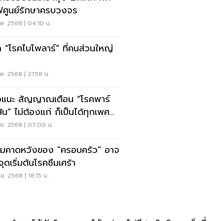
ศูนย์รักษาครบวงจร
พ. 2568 | 04:10 น.
จัก “โรคไบโพลาร์” ที่คนส่วนใหญ่
พ. 2568 | 21:58 น.
แนะ สัญญาณเตือน “โรคพาร์
ัน” ไม่ต้องแก่ ก็เป็นได้ทุกเพศ
วัย
.ย. 2568 | 07:00 น.
มคาดหวังของ "ครอบครัว" อาจ
จุดเริ่มต้นโรคซึมเศร้า
.ย. 2568 | 18:15 น.