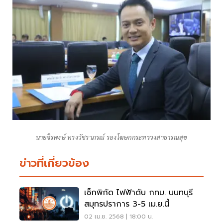
นายจิรพงษ์ ทรงวัชราภรณ์ รองโฆษกกระทรวงสาธารณสุข
ข่าวที่เกี่ยวข้อง
เช็กพิกัด ไฟฟ้าดับ กทม. นนทบุรี
สมุทรปราการ 3-5 เม.ย.นี้
02 เม.ย. 2568 | 18:00 น.