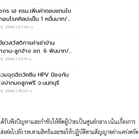
ัชกร เฮ ครม.เพิ่มค่าตอบแทนใบ
กอบโรคศิลปะเป็น 1 หมื่นบาท/
อน
.ย. 2568 | 07:40 น.
ขียวสวัสดิการค่าเช่าบ้าน
กงาน-ลูกจ้าง อภ. 6 พันบาท/
อน
.ย. 2568 | 09:15 น.
รวมจุดฉีดวัคซีน HPV ป้องกัน
ร็งปากมดลูกฟรี จ.นนทบุรี
.ย. 2568 | 18:00 น.
ได้รับฟังปัญหาและกำชับให้ยึดผู้ป่วยเป็นศูนย์กลาง เน้นเรื่องการ
ส่งต่อไปยัง รพ.ตามสิทธิและขอให้ปฏิบัติตามสัญญาอย่างเคร่งครั