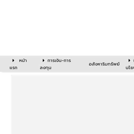
หน้า
การเงิน-การ
อสังหาริมทรัพย์
แรก
ลงทุน
นโย