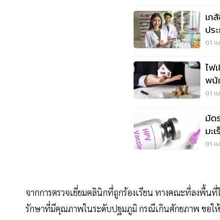
เภส
ประ
เดื
01 เม
ไฟเ
พนั
เดื
01 เม
มัด
มะเ
01 เม
จากการตรวจเยี่ยมคลินิกที่ถูกร้องเรียน ทางคณะที่ลงพื้นที่
รักษาที่มีคุณภาพในระดับปฐมภูมิ กรณีเกินศักยภาพ ขอให้