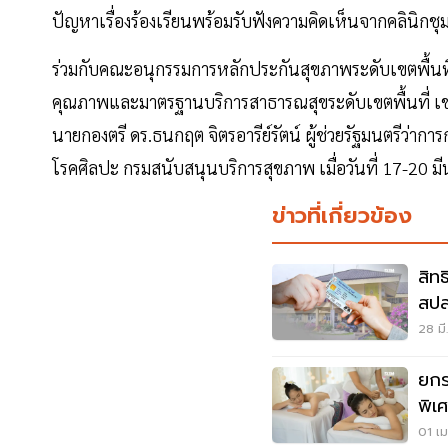
ปัญหาเรื่องร้องเรียนพร้อมรับฟังความคิดเห็นจากคลินิกช
ร่วมกับคณะอนุกรรมการหลักประกันสุขภาพระดับเขตพื้น
คุณภาพและมาตรฐานบริการสาธารณสุขระดับเขตพื้นที่ 
นายกองตรี ดร.ธนกฤต จิตรอารีย์รัตน์ ผู้ช่วยรัฐมนตร
โรคศิลปะ กรมสนับสนุนบริการสุขภาพ เมื่อวันที่ 17-20 ม
ข่าวที่เกี่ยวข้อง
สิท
สปส
28 มี
ยกร
พิเ
คน
01 เม