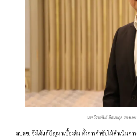
นพ.วีระพันธ์ ลีธนะกุล รองเล
สปสช. จึงได้แก้ปัญหาเบื้องต้น ทั้งการกำชับให้ดำเนินกา