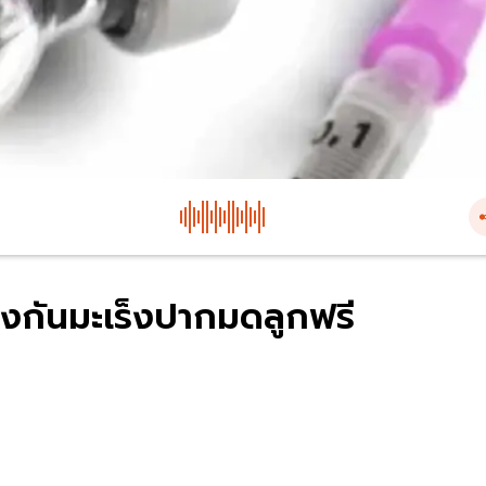
องกันมะเร็งปากมดลูกฟรี