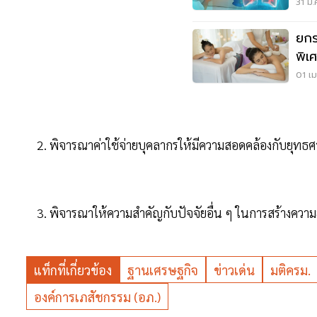
31 มี
ยกร
พิเ
คน
01 เม
2. พิจารณาค่าใช้จ่ายบุคลากรให้มีความสอดคล้องกับยุท
3. พิจารณาให้ความสำคัญกับปัจจัยอื่น ๆ ในการสร้างคว
แท็กที่เกี่ยวข้อง
ฐานเศรษฐกิจ
ข่าวเด่น
มติครม.
องค์การเภสัชกรรม (อภ.)