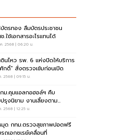
ธิบัตรทอง ลืมบัตรประชาชน
ช.ใช้เอกสารอะไรแทนได้
.ค. 2568 | 06:20 น.
นดินไหว รพ. 6 แห่งปิดให้บริการ
ศักดิ์" สั่งตรวจเข้มก่อนเปิด
.ค. 2568 | 09:15 น.
งกม.คุมแอลกอฮอล์ฯ คืบ
บปรุงนิยาม งานเลี้ยงตาม
เพณี
.ค. 2568 | 12:25 น.
หมุด กทม.ตรวจสุขภาพปอดฟรี
ยรถเอกซเรย์เคลื่อนที่