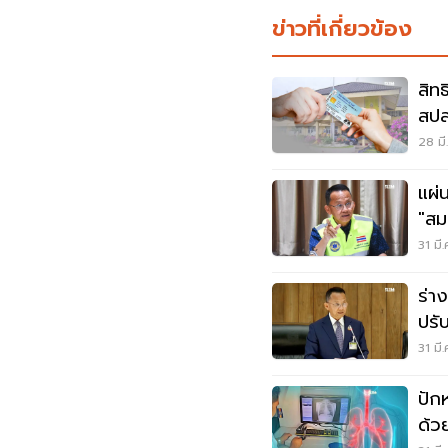
ข่าวที่เกี่ยวข้อง
สิท
สปส
28 มี
แผ่
"สม
31 มี
ร่า
ปรั
ประ
31 มี
ปัก
ด้ว