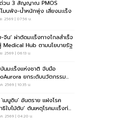
กด่วน 3 สัญญาณ PMOS
์โมนพัง-น้ำหนักพุ่ง เสี่ยงมะเร็ง
.ย. 2569 | 07:56 น.
ย-จีน‘ ผ่าตัดมะเร็งทางไกลสำเร็จ
งสู่ Medical Hub ตามนโยบายรัฐ
.ย. 2569 | 06:13 น.
บันมะเร็งแห่งชาติ จับมือ
oAurora ยกระดับนวัตกรรม
ษามะเร็งเพื่อคนไทย
ค. 2569 | 10:35 น.
บ 'เมนูดิบ' อันตราย แฝงโรค
าธิใบไม้ตับ’ ต้นเหตุโรคมะเร็งท่อ
ี
ค. 2569 | 04:20 น.