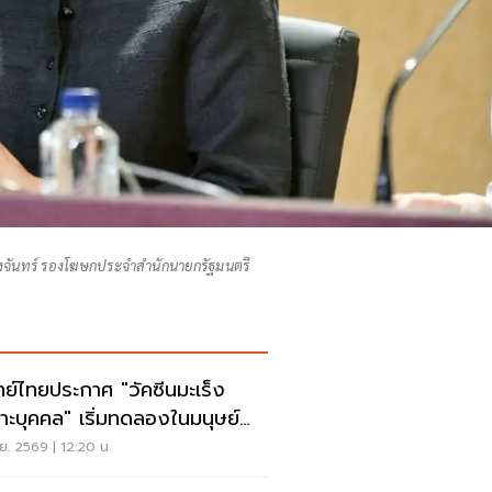
จันทร์ รองโฆษกประจำสำนักนายกรัฐมนตรี
ย์ไทยประกาศ "วัคซีนมะเร็ง
าะบุคคล" เริ่มทดลองในมนุษย์
ว
.ย. 2569 | 12:20 น.