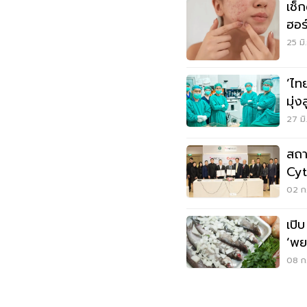
เช็
ฮอร
25 มิ
’ไท
มุ่
27 มิ
สถา
Cyt
รัก
02 ก.
เปิ
‘พย
น้ำด
08 ก.