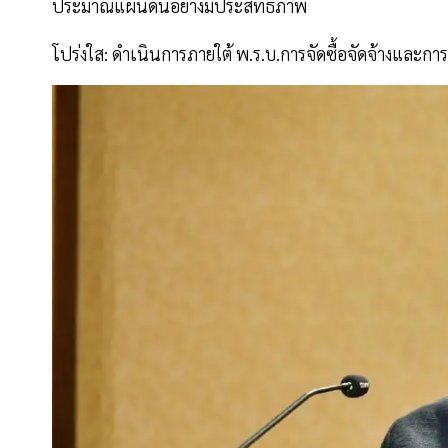
ประมาณแผ่นดินอย่างมีประสิทธิภาพ
โปร่งใส: ดำเนินการภายใต้ พ.ร.บ.การจัดซื้อจัดจ้างและกา