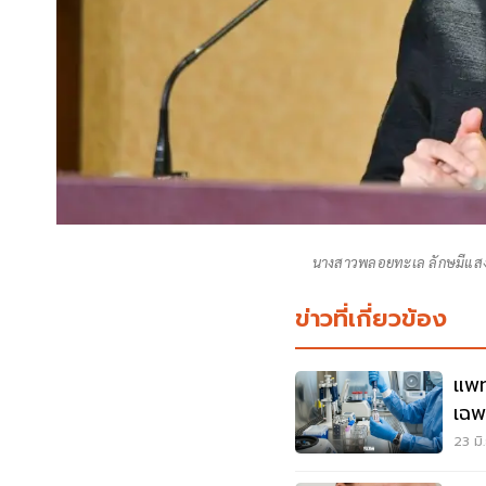
นางสาวพลอยทะเล ลักษมีแสง
ข่าวที่เกี่ยวข้อง
แพท
เฉพ
แล้
23 มิ