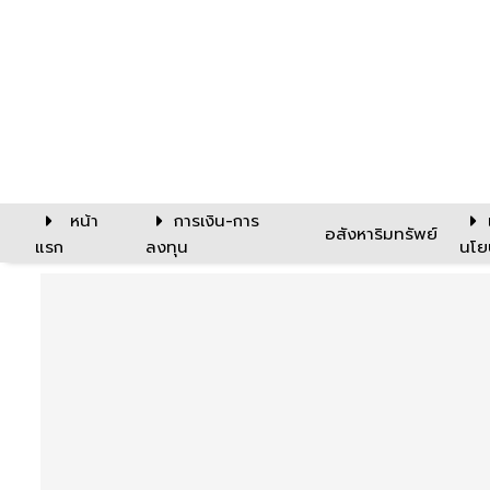
หน้า
การเงิน-การ
อสังหาริมทรัพย์
แรก
ลงทุน
นโย