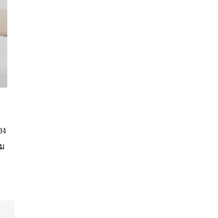
อง
าม