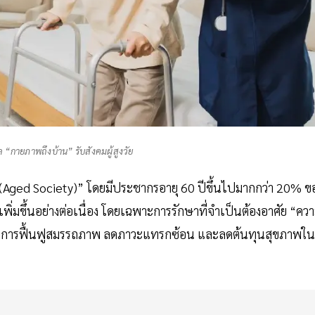
 “กายภาพถึงบ้าน” รับสังคมผู้สูงวัย
รณ์ (Aged Society)” โดยมีประชากรอายุ 60 ปีขึ้นไปมากกว่า 20% ข
ิ่มขึ้นอย่างต่อเนื่อง โดยเฉพาะการรักษาที่จำเป็นต้องอาศัย “คว
ญต่อการฟื้นฟูสมรรถภาพ ลดภาวะแทรกซ้อน และลดต้นทุนสุขภาพใน