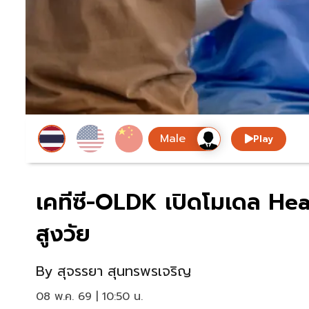
Play
เคทีซี-OLDK เปิดโมเดล Heal
สูงวัย
By
สุจรรยา สุนทรพรเจริญ
08 พ.ค. 69 | 10:50 น.