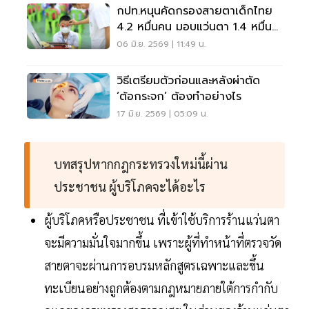
กปท.หนุนคัดกรองสายตาเด็กไทย
4.2 หมื่นคน มอบแว่นตา 1.4 หมื่น
ราย
06 มิ.ย. 2569 | 11:49 น.
วิธีเตรียมตัวก่อนและหลังผ่าตัด
‘ต้อกระจก’ ต้องทำอย่างไร
17 มิ.ย. 2569 | 05:09 น.
บทสรุปหากกฎกระทรวงใหม่นี้ผ่าน
ประชาชน ผู้บริโภคจะได้อะไร
ผู้บริโภคหรือประชาชน ที่เข้าใช้บริการร้านแว่นตา
จะมีความมั่นใจมากขึ้น เพราะผู้ที่ทำหน้าที่ตรวจวัด
สายตาจะผ่านการอบรมหลักสูตรเฉพาะและขึ้น
ทะเบียนอย่างถูกต้องตามกฎหมายภายใต้การกำกับ