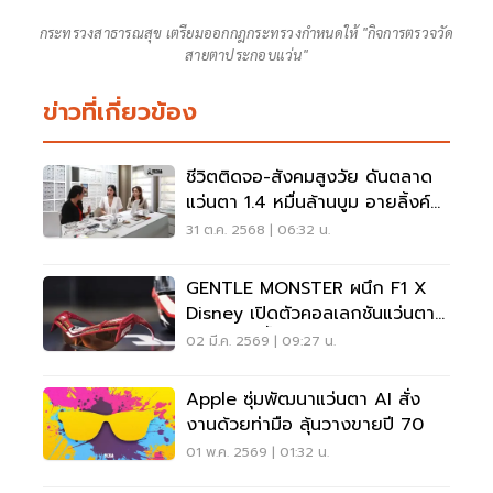
กระทรวงสาธารณสุข เตรียมออกกฎกระทรวงกำหนดให้ "กิจการตรวจวัด
สายตาประกอบแว่น"
ข่าวที่เกี่ยวข้อง
ชีวิตติดจอ-สังคมสูงวัย ดันตลาด
แว่นตา 1.4 หมื่นล้านบูม อายลิ้งค์
บุกตลาดไฮเอนด์
31 ต.ค. 2568 | 06:32 น.
GENTLE MONSTER ผนึก F1 X
Disney เปิดตัวคอลเลกชันแว่นตา
2026 สุดล้ำ
02 มี.ค. 2569 | 09:27 น.
Apple ซุ่มพัฒนาแว่นตา AI สั่ง
งานด้วยท่ามือ ลุ้นวางขายปี 70
01 พ.ค. 2569 | 01:32 น.