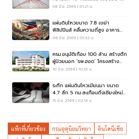
ราย
08 มิ.ย. 2569 | 01:21 น.
แผ่นดินไหวขนาด 7.8 เขย่า
ฟิลิปปินส์ คลื่นความถี่สูง อาคาร
เตี้ยมีความเสี่ยง
08 มิ.ย. 2569 | 05:32 น.
ครม.อนุมัติเกือบ 100 ล้าน สร้างตึก
ผู้ป่วยนอก ‘รพ.ฮอด’ โครงสร้าง
ต้านแผ่นดินไหว
10 มิ.ย. 2569 | 10:35 น.
ระทึก แผ่นดินไหวเมียนมา ขนาด
4.7 ลึก 5 กม.สะเทือนถึงเชียงใหม่-
แม่ฮ่องสอน
15 มิ.ย. 2569 | 02:14 น.
แท็กที่เกี่ยวข้อง
กรมอุตุนิยมวิทยา
อินโดนีเซีย