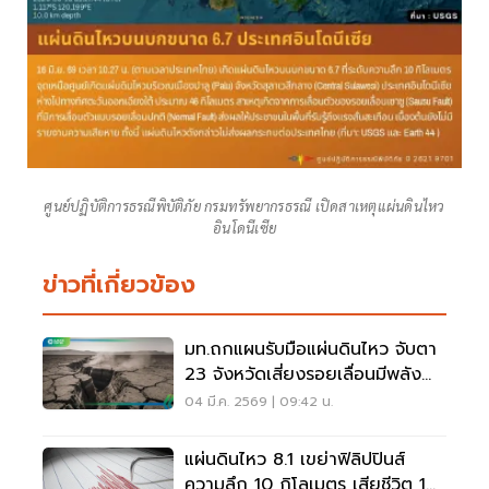
ศูนย์ปฏิบัติการธรณีพิบัติภัย กรมทรัพยากรธรณี เปิดสาเหตุแผ่นดินไหว
อินโดนีเซีย
ข่าวที่เกี่ยวข้อง
มท.ถกแผนรับมือแผ่นดินไหว จับตา
23 จังหวัดเสี่ยงรอยเลื่อนมีพลัง
พาดผ่าน
04 มี.ค. 2569 | 09:42 น.
แผ่นดินไหว 8.1 เขย่าฟิลิปปินส์
ความลึก 10 กิโลเมตร เสียชีวิต 1