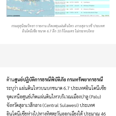
กรมอุตุนิยมวิทยา รายงาน เกิดเหตุแผ่นดินไหว เกาะสุลาเวซี ประเทศ
อินโดนีเซีย ขนาด 6.7 ลึก 10 กิโลเมตร ไม่กระทบไทย
ด้าน
ศูนย์ปฏิบัติการธรณีพิบัติภัย กรมทรัพยากรธรณี
ระบุว่า แผ่นดินไหวบนบกขนาด 6.7 ประเทศอินโดนีเซีย
จุดเหนือศูนย์เกิดแผ่นดินไหวบริเวณเมืองปาลู (Palu)
จังหวัดสุลาเวสีกลาง (Central Sulawesi) ประเทศ
อินโดนีเซียห่างไปทางทิศตะวันออกเฉียงใต้ ประมาณ 46