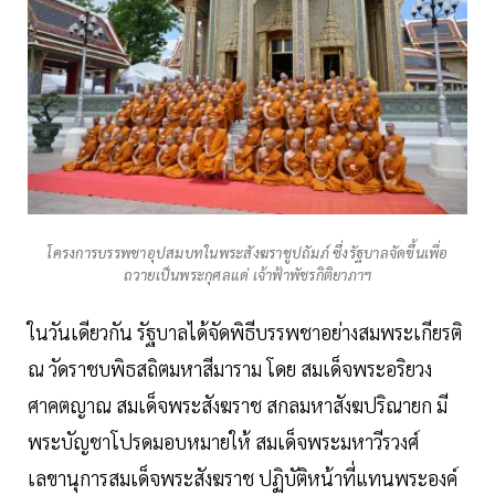
โครงการบรรพชาอุปสมบทในพระสังฆราชูปถัมภ์ ซึ่งรัฐบาลจัดขึ้นเพื่อ
ถวายเป็นพระกุศลแด่ เจ้าฟ้าพัชรกิติยาภาฯ
ในวันเดียวกัน รัฐบาลได้จัดพิธีบรรพชาอย่างสมพระเกียรติ
ณ วัดราชบพิธสถิตมหาสีมาราม โดย สมเด็จพระอริยวง
ศาคตญาณ สมเด็จพระสังฆราช สกลมหาสังฆปริณายก มี
พระบัญชาโปรดมอบหมายให้ สมเด็จพระมหาวีรวงศ์
เลขานุการสมเด็จพระสังฆราช ปฏิบัติหน้าที่แทนพระองค์