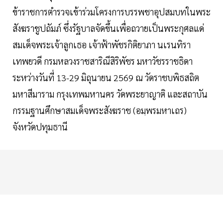
ข้าราชการตำรวจเข้าร่วมโครงการบรรพชาอุปสมบทในพระ
สังฆราชูปถัมภ์ ซึ่งรัฐบาลจัดขึ้นเพื่อถวายเป็นพระกุศลแด่
สมเด็จพระเจ้าลูกเธอ เจ้าฟ้าพัชรกิติยาภา นเรนทิรา
เทพยวดี กรมหลวงราชสาริณีสิริพัชร มหาวัชรราชธิดา
ระหว่างวันที่ 13-29 มิถุนายน 2569 ณ วัดราชบพิธสถิต
มหาสีมาราม กรุงเทพมหานคร วัดพระยาญาติ และสถาบัน
กรรมฐานศึกษาสมเด็จพระสังฆราช (อมฺพรมหาเถร)
จังหวัดปทุมธานี