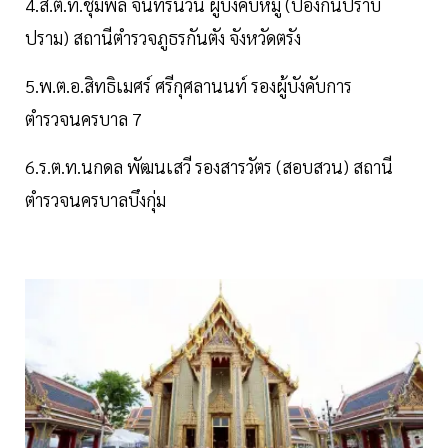
4.ส.ต.ท.ชุมพล จันทร์นวน ผู้บังคับหมู่ (ป้องกันปราบ
ปราม) สถานีตำรวจภูธรกันตัง จังหวัดตรัง
5.พ.ต.อ.สิทธิเมศร์ ศรีกุศลานนท์ รองผู้บังคับการ
ตำรวจนครบาล 7
6.ร.ต.ท.นกดล พัฒนเสวี รองสารวัตร (สอบสวน) สถานี
ตำรวจนครบาลบึงกุ่ม