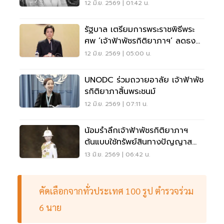
พึ่ง (ภาฯ)
12 มิ.ย. 2569 | 01:42 น.
รัฐบาล เตรียมการพระราชพิธีพระ
ศพ ‘เจ้าฟ้าพัชรกิติยาภาฯ’ ลดธง
ครึ่งเสา-ไว้ทุกข์ 15 วัน
12 มิ.ย. 2569 | 05:00 น.
UNODC ร่วมถวายอาลัย เจ้าฟ้าพัช
รกิติยาภาสิ้นพระชนม์
12 มิ.ย. 2569 | 07:11 น.
น้อมรำลึกเจ้าฟ้าพัชรกิติยาภาฯ
ต้นแบบใช้ทรัพย์สินทางปัญญาส
ร้างโอกาสสังคม
13 มิ.ย. 2569 | 06:42 น.
คัดเลือกจากทั่วประเทศ 100 รูป ตำรวจร่วม
6 นาย