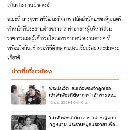
เป็นประธานฝ่ายสงฆ์
ขณะที่ นางยุพา ทวีวัฒนะกิจบวร ปลัดสำนักนายกรัฐมนตรี
ทำหน้าที่ประธานฝ่ายฆราวาส ท่ามกลางผู้บริหารส่วน
ราชการและผู้เข้าร่วมโครงการจากหน่วยงานต่าง ๆ ที่
พร้อมใจกันเข้าร่วมพิธีด้วยความสงบเรียบร้อยและสมพระ
เกียรติ
ข่าวที่เกี่ยวข้อง
พระประวัติ 'สมเด็จพระเจ้าลูกเธอ
เจ้าฟ้าพัชรกิติยาภาฯ' เจ้าฟ้าของ
ปวงประชา
12 มิ.ย. 2569 | 04:40 น.
'เจ้าฟ้าพัชรกิติยาภาฯ' เจ้าหญิงนัก
กฎหมาย ประธานฯมูลนิธิอาสาเพื่อน