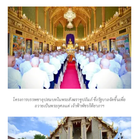
โครงการบรรพชาอุปสมบทในพระสังฆราชูปถัมภ์ ซึ่งรัฐบาลจัดขึ้นเพื่อ
ถวายเป็นพระกุศลแด่ เจ้าฟ้าพัชรกิติยาภาฯ