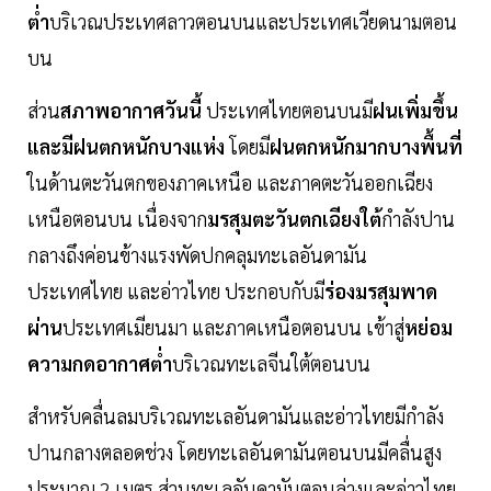
ต่ำ
บริเวณประเทศลาวตอนบนและประเทศเวียดนามตอน
บน
ส่วน
สภาพอากาศวันนี้
ประเทศไทยตอนบนมี
ฝนเพิ่มขึ้น
และมีฝนตกหนักบางแห่ง
โดยมี
ฝนตกหนักมากบางพื้นที่
ในด้านตะวันตกของภาคเหนือ และภาคตะวันออกเฉียง
เหนือตอนบน เนื่องจาก
มรสุมตะวันตกเฉียงใต้
กำลังปาน
กลางถึงค่อนข้างแรงพัดปกคลุมทะเลอันดามัน
ประเทศไทย และอ่าวไทย ประกอบกับมี
ร่องมรสุมพาด
ผ่าน
ประเทศเมียนมา และภาคเหนือตอนบน เข้าสู่
หย่อม
ความกดอากาศต่ำ
บริเวณทะเลจีนใต้ตอนบน
สำหรับคลื่นลมบริเวณทะเลอันดามันและอ่าวไทยมีกำลัง
ปานกลางตลอดช่วง โดยทะเลอันดามันตอนบนมีคลื่นสูง
ประมาณ 2 เมตร ส่วนทะเลอันดามันตอนล่างและอ่าวไทย