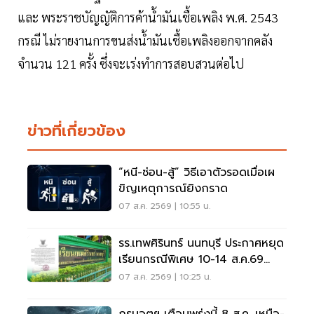
และ พระราชบัญญัติการค้าน้ำมันเชื้อเพลิง พ.ศ. 2543
กรณี ไม่รายงานการขนส่งน้ำมันเชื้อเพลิงออกจากคลัง
จำนวน 121 ครั้ง ซึ่งจะเร่งทำการสอบสวนต่อไป
ข่าวที่เกี่ยวข้อง
“หนี-ซ่อน-สู้” วิธีเอาตัวรอดเมื่อเผ
ขิญเหตุการณ์ยิงกราด
07 ส.ค. 2569 | 10:55 น.
รร.เทพศิรินทร์ นนทบุรี ประกาศหยุด
เรียนกรณีพิเศษ 10-14 ส.ค.69
หลังเหตุกราดยิง
07 ส.ค. 2569 | 10:25 น.