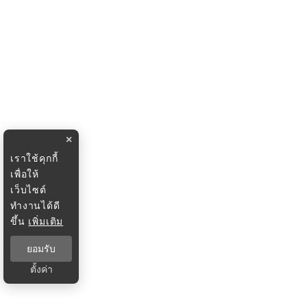
×
เราใช้คุกกี้
เพื่อให้
เว็บไซต์
ทำงานได้ดี
ขึ้น
เพิ่มเติม
ยอมรับ
ตั้งค่า