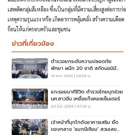
เสพติดกลุ่มสีเหลือง ซึ่งเป็นกลุ่มที่มีความเสี่ยงสูงต่อการก่อ
เหตุความรุนแรง หรือ เกิดอาการคลุ้มคลั่ง สร้างความเดือด
ร้อนให้แก่ครอบครัวและชุมชน
ข่าวที่เกี่ยวข้อง
ตำรวจยกระดับความปลอดภัย
พัทยา ผนึก 20 ชาติ สกัดนอมินี
แก๊งสแกม อาชญากรรม
19 พ.ค. 2569 | 08:58 น.
แกะรอยนาทีชีวิต ตำรวจไทยบุกช่วย
นศ.สาวจีน เหยื่อแก๊งคอลเซ็นเตอร์
03 มิ.ย. 2569 | 07:35 น.
เจ้าหน้าที่บุกโกดังอาหารเสริม ยึด
ของกลาง ‘แมกนีเซียม’ สวมเลข