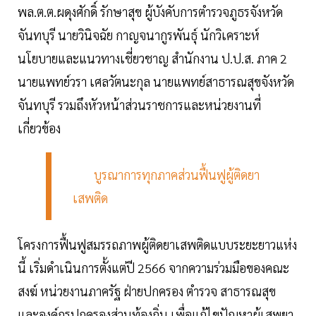
พล.ต.ต.ผดุงศักดิ์ รักษาสุข ผู้บังคับการตำรวจภูธรจังหวัด
จันทบุรี นายวินิจฉัย กาญจนากูรพันธุ์ นักวิเคราะห์
นโยบายและแนวทางเชี่ยวชาญ สำนักงาน ป.ป.ส. ภาค 2
นายแพทย์วรา เศลวัตนะกุล นายแพทย์สาธารณสุขจังหวัด
จันทบุรี รวมถึงหัวหน้าส่วนราชการและหน่วยงานที่
เกี่ยวข้อง
บูรณาการทุกภาคส่วนฟื้นฟูผู้ติดยา
เสพติด
โครงการฟื้นฟูสมรรถภาพผู้ติดยาเสพติดแบบระยะยาวแห่ง
นี้ เริ่มดำเนินการตั้งแต่ปี 2566 จากความร่วมมือของคณะ
สงฆ์ หน่วยงานภาครัฐ ฝ่ายปกครอง ตำรวจ สาธารณสุข
และองค์กรปกครองส่วนท้องถิ่น เพื่อแก้ไขปัญหาผู้เสพยา