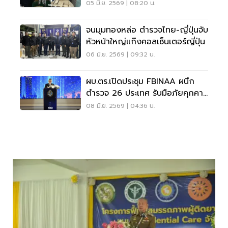
อย. ปลอม
05 มิ.ย. 2569 | 08:20 น.
จนมุมทองหล่อ ตำรวจไทย-ญี่ปุ่นจับ
หัวหน้าใหญ่แก๊งคอลเซ็นเตอร์ญี่ปุ่น
06 มิ.ย. 2569 | 09:32 น.
ผบ.ตร.เปิดประชุม FBINAA ผนึก
ตำรวจ 26 ประเทศ รับมือภัยคุกคาม
ดิจิทัล
08 มิ.ย. 2569 | 04:36 น.