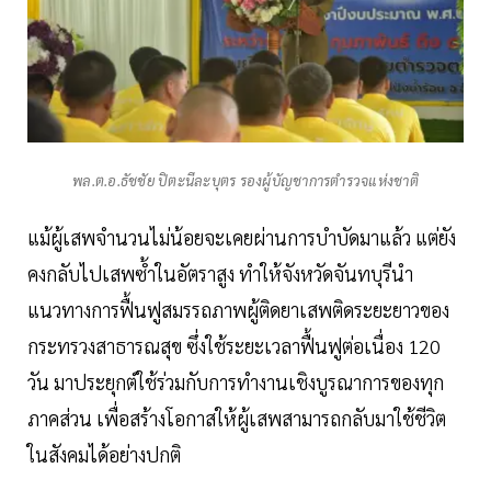
พล.ต.อ.ธัชชัย ปิตะนีละบุตร รองผู้บัญชาการตำรวจแห่งชาติ
แม้ผู้เสพจำนวนไม่น้อยจะเคยผ่านการบำบัดมาแล้ว แต่ยัง
คงกลับไปเสพซ้ำในอัตราสูง ทำให้จังหวัดจันทบุรีนำ
แนวทางการฟื้นฟูสมรรถภาพผู้ติดยาเสพติดระยะยาวของ
กระทรวงสาธารณสุข ซึ่งใช้ระยะเวลาฟื้นฟูต่อเนื่อง 120
วัน มาประยุกต์ใช้ร่วมกับการทำงานเชิงบูรณาการของทุก
ภาคส่วน เพื่อสร้างโอกาสให้ผู้เสพสามารถกลับมาใช้ชีวิต
ในสังคมได้อย่างปกติ