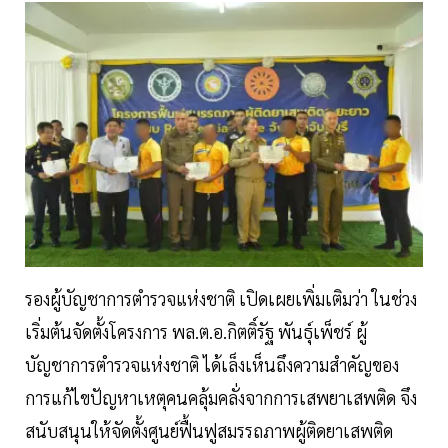
รองผู้บัญชาการตำรวจแห่งชาติ เปิดเผยเพิ่มเติมว่า ในช่วง
เริ่มต้นจัดตั้งโครงการ พล.ต.อ.กิตติ์รัฐ พันธุ์เพ็ชร์ ผู้
บัญชาการตำรวจแห่งชาติ ได้เล็งเห็นถึงความสำคัญของ
การแก้ไขปัญหาเหตุคนคลุ้มคลั่งจากการเสพยาเสพติด จึง
สนับสนุนให้จัดตั้งศูนย์ฟื้นฟูสมรรถภาพผู้ติดยาเสพติด