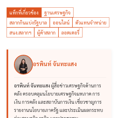
แท็กที่เกี่ยวข้อง
ฐานเศรษฐกิจ
สลากกินแบ่งรัฐบาล
ออนไลน์
ตัวแทนจำหน่าย
สนง.สลากฯ
ผู้ค้าสลาก
ลอตเตอรี่
อรพินท์ จันทะแสง
อรพินท์ จันทะแสง
ผู้สื่อข่าวเศรษฐกิจด้านการ
คลัง ครอบคลุมนโยบายเศรษฐกิจมหภาค การ
เงิน การคลัง และสถาบันการเงิน เชี่ยวชาญการ
รายงานนโยบายภาครัฐ และประเมินผลกระทบ