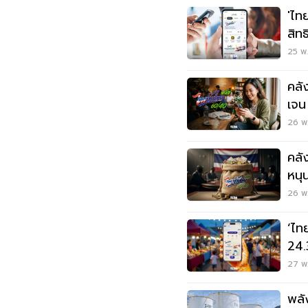
'ไท
สิทธ
เพี
25 พ.
คลั
เจน
26 พ
คลั
หนุ
มิ.ย
26 พ.
‘ไท
24.
วันนี
27 พ.
พลั