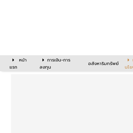
หน้า
การเงิน-การ
อสังหาริมทรัพย์
แรก
ลงทุน
นโย