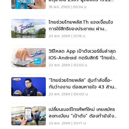
ล้านราย ได้เท่าไหร่
18 พ.ค. 2569 | 00:34 น.
ไทยช่วยไทยพลัส.th แจงเงื่อนไข
การใช้สิทธิของประชาชน ผ่าน
เว็บไซต์เช็คที่นี่
23 พ.ค. 2569 | 01:16 น.
วิธีโหลด App เป๋าตังเวอร์ชั่นล่าสุด
IOS-Android กดรับสิทธิ "ไทยช่วย
ไทยพลัส"
23 พ.ค. 2569 | 02:03 น.
“ไทยช่วยไทยพลัส” อุ้มกำลังซื้อ-
กันว่างงาน ต่อลมหายใจ 43 ล้าน
คน
23 พ.ค. 2569 | 00:00 น.
เปลี่ยนเบอร์โทรศัพท์ใหม่ เคยสมัคร
ลงทะเบียน “เป๋าตัง” ต้องทำยังไง
เช็คที่นี่
23 พ.ค. 2569 | 03:17 น.