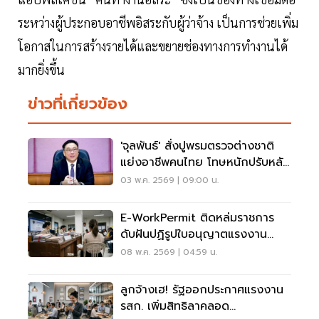
ระหว่างผู้ประกอบอาชีพอิสระกับผู้ว่าจ้าง เป็นการช่วยเพิ่ม
โอกาสในการสร้างรายได้และขยายช่องทางการทำงานได้
มากยิ่งขึ้น
ข่าวที่เกี่ยวข้อง
'จุลพันธ์' สั่งปูพรมตรวจต่างชาติ
แย่งอาชีพคนไทย โทษหนักปรับหลัก
แสน-ส่งกลับปท.
03 พ.ค. 2569 | 09:00 น.
E-WorkPermit ติดหล่มราชการ
ดับฝันปฏิรูปใบอนุญาตแรงงาน
ต่างด้าวให้ทันสมัย
08 พ.ค. 2569 | 04:59 น.
ลูกจ้างเฮ! รัฐออกประกาศแรงงาน
รสก. เพิ่มสิทธิลาคลอด