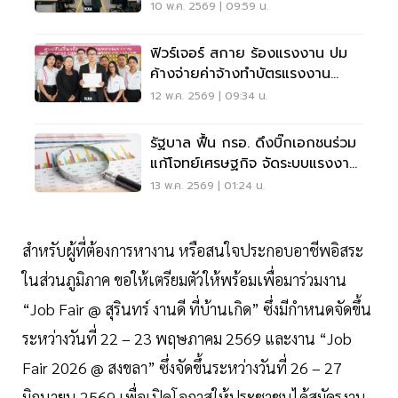
นาน 120 วัน
10 พ.ค. 2569 | 09:59 น.
ฟิวร์เจอร์ สกาย ร้องแรงงาน ปม
ค้างจ่ายค่าจ้างทำบัตรแรงงาน
ต่างด้าวกว่า 378 ล้าน
12 พ.ค. 2569 | 09:34 น.
รัฐบาล ฟื้น กรอ. ดึงบิ๊กเอกชนร่วม
แก้โจทย์เศรษฐกิจ จัดระบบแรงงาน
ใหม่
13 พ.ค. 2569 | 01:24 น.
สำหรับผู้ที่ต้องการหางาน หรือสนใจประกอบอาชีพอิสระ
ในส่วนภูมิภาค ขอให้เตรียมตัวให้พร้อมเพื่อมาร่วมงาน
“Job Fair @ สุรินทร์ งานดี ที่บ้านเกิด” ซึ่งมีกำหนดจัดขึ้น
ระหว่างวันที่ 22 – 23 พฤษภาคม 2569 และงาน “Job
Fair 2026 @ สงขลา” ซึ่งจัดขึ้นระหว่างวันที่ 26 – 27
มิถุนายน 2569 เพื่อเปิดโอกาสให้ประชาชนได้สมัครงาน