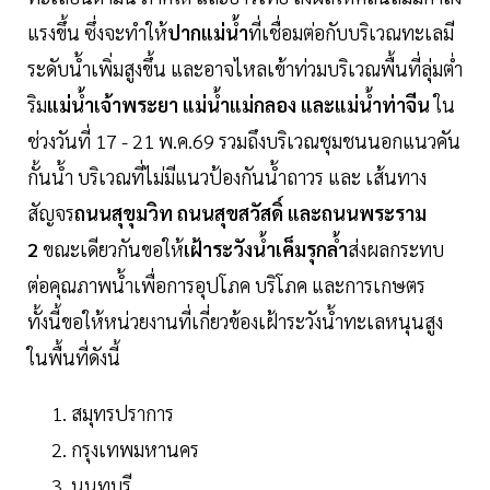
แรงขึ้น ซึ่งจะทำให้
ปากแม่น้ำ
ที่เชื่อมต่อกับบริเวณทะเลมี
ระดับน้ำเพิ่มสูงขึ้น และอาจไหลเข้าท่วมบริเวณพื้นที่ลุ่มต่ำ
ริม
แม่น้ำเจ้าพระยา แม่น้ำแม่กลอง และแม่น้ำท่าจีน
ใน
ช่วงวันที่ 17 - 21 พ.ค.69 รวมถึงบริเวณชุมชนนอกแนวคัน
กั้นน้ำ บริเวณที่ไม่มีแนวป้องกันน้ำถาวร และ เส้นทาง
สัญจร
ถนนสุขุมวิท ถนนสุขสวัสดิ์ และถนนพระราม
2
ขณะเดียวกันขอให้
เฝ้าระวังน้ำเค็มรุกล้ำ
ส่งผลกระทบ
ต่อคุณภาพน้ำเพื่อการอุปโภค บริโภค และการเกษตร
ทั้งนี้ขอให้หน่วยงานที่เกี่ยวข้องเฝ้าระวังน้ำทะเลหนุนสูง
ในพื้นที่ดังนี้
สมุทรปราการ
กรุงเทพมหานคร
นนทบุรี