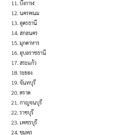
บึงกาฬ
นครพนม
อุดรธานี
สกลนคร
มุกดาหาร
อุบลราชธานี
สระแก้ว
ระยอง
จันทบุรี
ตราด
กาญจนบุรี
ราชบุรี
เพชรบุรี
ชุมพร