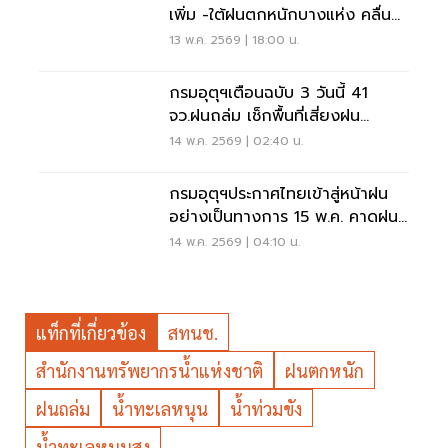
เพิ่ม -ใต้ฝนตกหนักบางแห่ง คลื่น
สูง 2-3 เมตร
13 พ.ค. 2569 | 18:00 น.
กรมอุตุฯเตือนฉบับ 3 วันนี้ 41
จว.ฝนถล่ม เช็กพื้นที่เสี่ยงฝน
ตกหนักที่นี่
14 พ.ค. 2569 | 02:40 น.
กรมอุตุฯประกาศไทยเข้าสู่หน้าฝน
อย่างเป็นทางการ 15 พ.ค. คาดฝน
น้อย พายุ 1-2 ลูก
14 พ.ค. 2569 | 04:10 น.
แท็กที่เกี่ยวข้อง
สทนช.
สำนักงานทรัพยากรน้ำแห่งชาติ
ฝนตกหนัก
ฝนถล่ม
น้ำทะเลหนุน
น้ำท่วมขัง
น้ำทะเลหนุนสูง