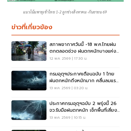
แนวโน้มพายุเข้าไทย 1-2 ลูกช่วงสิงหาคม -กันยายน 69
ข่าวที่เกี่ยวข้อง
สภาพอากาศวันนี้ -18 พ.ค.ไทยฝน
ตกตลอดช่วง ฝนตกหนักบางแห่ง
ทะเลคลื่นสูง
12 พ.ค. 2569 | 17:30 น.
กรมอุตุฯประกาศเตือนฉบับ 1 ไทย
ฝนตกหนักถึงหนักมาก คลื่นลมแรง
14-18 พ.ค.69
13 พ.ค. 2569 | 03:20 น.
ประกาศกรมอุตุฯฉบับ 2 พรุ่งนี้ 26
จว.รับมือฝนตกหนัก เช็กพื้นที่เสี่ยง
ด่วน!
13 พ.ค. 2569 | 10:15 น.