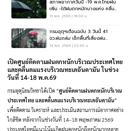
สภาพอากาศวันนี้ -19 พ.ค.ไทยฝน
เพิ่ม -ใต้ฝนตกหนักบางแห่ง คลื่น
สูง 2-3 เมตร
13 พ.ค. 2569 | 18:00 น.
กรมอุตุฯเตือนฉบับ 3 วันนี้ 41
จว.ฝนถล่ม เช็กพื้นที่เสี่ยงฝน
ตกหนักที่นี่
14 พ.ค. 2569 | 02:40 น.
เปิดศูนย์ติดตามฝนตกหนักบริเวณประเทศไทย
และคลื่นลมแรงบริเวณทะเลอันดามัน ในช่วง
วันที่ 14-18 พ.ค.69
กรมอุตุนิยมวิทยาได้เปิด “
ศูนย์ติดตามฝนตกหนักบริเวณ
ประเทศไทย และคลื่นลมแรงบริเวณทะเลอันดามัน
”
เพื่อติดตาม วิเคราะห์ และประเมินสถานการณ์อากาศอย่าง
ใกล้ชิด หลังจากในช่วงวันที่ 14–18 พฤษภาคม 2569
ประเทศไทยมีแนวโน้มเกิดฝนตกหนักถึงหนักมากหลาย