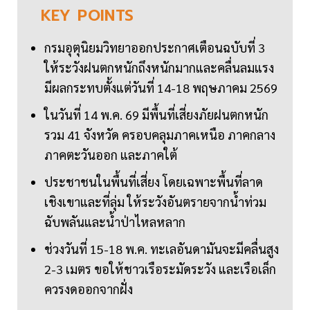
KEY
POINTS
กรมอุตุนิยมวิทยาออกประกาศเตือนฉบับที่ 3
ให้ระวังฝนตกหนักถึงหนักมากและคลื่นลมแรง
มีผลกระทบตั้งแต่วันที่ 14-18 พฤษภาคม 2569
ในวันที่ 14 พ.ค. 69 มีพื้นที่เสี่ยงภัยฝนตกหนัก
รวม 41 จังหวัด ครอบคลุมภาคเหนือ ภาคกลาง
ภาคตะวันออก และภาคใต้
ประชาชนในพื้นที่เสี่ยง โดยเฉพาะพื้นที่ลาด
เชิงเขาและที่ลุ่ม ให้ระวังอันตรายจากน้ำท่วม
ฉับพลันและน้ำป่าไหลหลาก
ช่วงวันที่ 15-18 พ.ค. ทะเลอันดามันจะมีคลื่นสูง
2-3 เมตร ขอให้ชาวเรือระมัดระวัง และเรือเล็ก
ควรงดออกจากฝั่ง