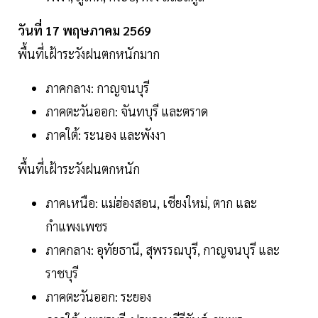
วันที่ 17 พฤษภาคม 2569
พื้นที่เฝ้าระวังฝนตกหนักมาก
ภาคกลาง: กาญจนบุรี
ภาคตะวันออก: จันทบุรี และตราด
ภาคใต้: ระนอง และพังงา
พื้นที่เฝ้าระวังฝนตกหนัก
ภาคเหนือ: แม่ฮ่องสอน, เชียงใหม่, ตาก และ
กำแพงเพชร
ภาคกลาง: อุทัยธานี, สุพรรณบุรี, กาญจนบุรี และ
ราชบุรี
ภาคตะวันออก: ระยอง