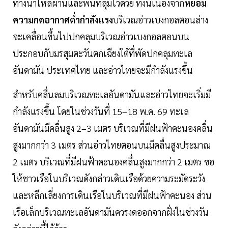
ทางน้ำไหลผ่านและพื้นที่ลุ่มไว้ด้วย ทั้งนี้เนื่องจาก
หย่อม
ความกดอากาศต่ำกำลังแรง
บริเวณอ่าวเบงกอลตอนล่าง
จะเคลื่อนขึ้นไปปกคลุมบริเวณอ่าวเบงกอลตอนบน
ประกอบกับมรสุมตะวันตกเฉียงใต้ที่พัดปกคลุมทะเล
อันดามัน ประเทศไทย และอ่าวไทยจะมีกำลังแรงขึ้น
สำหรับคลื่นลมบริเวณทะเลอันดามันและอ่าวไทยจะเริ่มมี
กำลังแรงขึ้น โดยในช่วงวันที่ 15–18 พ.ค. 69 ทะเล
อันดามันมีคลื่นสูง 2–3 เมตร บริเวณที่มีฝนฟ้าคะนองคลื่น
สูงมากกว่า 3 เมตร ส่วนอ่าวไทยตอนบนมีคลื่นสูงประมาณ
2 เมตร บริเวณที่มีฝนฟ้าคะนองคลื่นสูงมากกว่า 2 เมตร ขอ
ให้ชาวเรือในบริเวณดังกล่าวเดินเรือด้วยความระมัดระวัง
และหลีกเลี่ยงการเดินเรือในบริเวณที่มีฝนฟ้าคะนอง ส่วน
เรือเล็กบริเวณทะเลอันดามันควรงดออกจากฝั่งในช่วงวัน