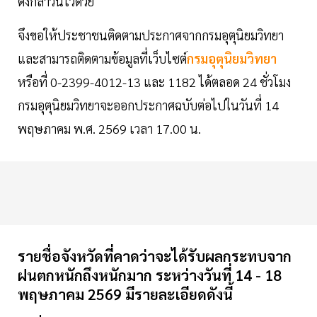
ดังกล่าวนี้ไว้ด้วย
จึงขอให้ประชาชนติดตามประกาศจากกรมอุตุนิยมวิทยา
และสามารถติดตามข้อมูลที่เว็บไซต์
กรมอุตุนิยมวิทยา
หรือที่ 0-2399-4012-13 และ 1182 ได้ตลอด 24 ชั่วโมง
กรมอุตุนิยมวิทยาจะออกประกาศฉบับต่อไปในวันที่ 14
พฤษภาคม พ.ศ. 2569 เวลา 17.00 น.
รายชื่อจังหวัดที่คาดว่าจะได้รับผลกระทบจาก
ฝนตกหนักถึงหนักมาก ระหว่างวันที่ 14 - 18
พฤษภาคม 2569 มีรายละเอียดดังนี้