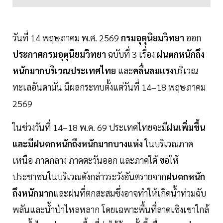
วันที่ 14 พฤษภาคม พ.ศ. 2569
กรมอุตุนิยมวิทยา
ออก
ประกาศกรมอุตุนิยมวิทยา
ฉบับที่ 3 เรื่อง
ฝนตกหนักถึง
หนักมากบริเวณประเทศไทย
และ
คลื่นลมแรง
บริเวณ
ทะเลอันดามัน มีผลกระทบตั้งแต่วันที่ 14–18 พฤษภาคม
2569
ในช่วงวันที่ 14–18 พ.ค. 69 ประเทศไทยจะมี
ฝนเพิ่มขึ้น
และมีฝนตกหนักถึงหนักมากบางแห่ง
ในบริเวณภาค
เหนือ ภาคกลาง ภาคตะวันออก และภาคใต้ ขอให้
ประชาชนในบริเวณดังกล่าวระวังอันตรายจาก
ฝนตกหนัก
ถึงหนักมาก
และฝนที่ตกสะสมซึ่งอาจทำให้เกิดน้ำท่วมฉับ
พลันและน้ำป่าไหลหลาก โดยเฉพาะพื้นที่ลาดเชิงเขาใกล้