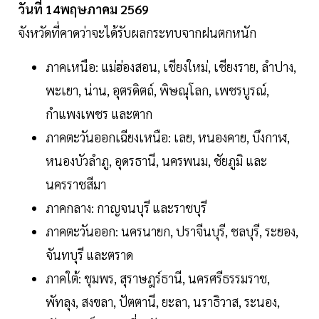
วันที่ 14พฤษภาคม 2569
จังหวัดที่คาดว่าจะได้รับผลกระทบจากฝนตกหนัก
ภาคเหนือ: แม่ฮ่องสอน, เชียงใหม่, เชียงราย, ลำปาง,
พะเยา, น่าน, อุตรดิตถ์, พิษณุโลก, เพชรบูรณ์,
กำแพงเพชร และตาก
ภาคตะวันออกเฉียงเหนือ: เลย, หนองคาย, บึงกาฬ,
หนองบัวลำภู, อุดรธานี, นครพนม, ชัยภูมิ และ
นครราชสีมา
ภาคกลาง: กาญจนบุรี และราชบุรี
ภาคตะวันออก: นครนายก, ปราจีนบุรี, ชลบุรี, ระยอง,
จันทบุรี และตราด
ภาคใต้: ชุมพร, สุราษฎร์ธานี, นครศรีธรรมราช,
พัทลุง, สงขลา, ปัตตานี, ยะลา, นราธิวาส, ระนอง,