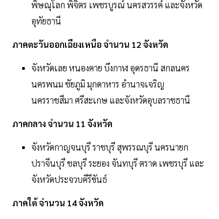
พิษณุโลก พิจิตร เพชรบูรณ์ นครสวรรค์ และจังหวัด
อุทัยธานี
ภาคตะวันออกเฉียงเหนือ จำนวน 12 จังหวัด
จังหวัดเลย หนองคาย บึงกาฬ อุดรธานี สกลนคร
นครพนม ชัยภูมิ มุกดาหาร อำนาจเจริญ
นครราชสีมา ศรีสะเกษ และจังหวัดอุบลราชธานี
ภาคกลาง จำนวน 11 จังหวัด
จังหวัดกาญจนบุรี ราชบุรี สุพรรณบุรี นครนายก
ปราจีนบุรี ชลบุรี ระยอง จันทบุรี ตราด เพชรบุรี และ
จังหวัดประจวบคีรีขันธ์
ภาคใต้ จำนวน 14 จังหวัด